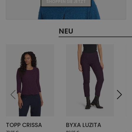
SHOPPEN SIE JETZT
NEU
TOPP CRISSA
BYXA LUZITA
T