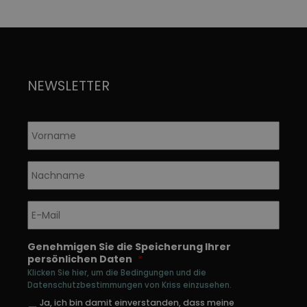
NEWSLETTER
Vorname
*
Nachname
*
E-
Mail
*
Genehmigen Sie die Speicherung Ihrer
persönlichen Daten
*
Klicken Sie hier, um die Bedingungen und die
Datenschutzbestimmungen von Kriss einzusehen.
Ja, ich bin damit einverstanden, dass meine