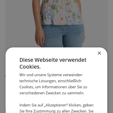
×
Diese Webseite verwendet
Cookies.
BLUS GISSE
Wir und unsere Systeme verwenden
99,95
€
75,95
€
Ursprünglicher
Aktueller
technische Lösungen, einschließlich
Preis
Preis
Cookies, um Informationen über Sie zu
war:
ist:
99,95 €
75,95 €.
Dieses
verschiedenen Zwecken zu sammeln.
Angebot!
Produkt
weist
Indem Sie auf „Akzeptieren“ klicken, geben
mehrere
Sie Ihre Zustimmung zu allen Zwecken. Sie