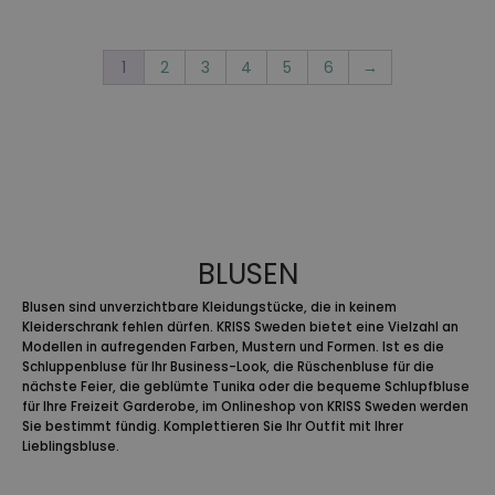
war:
ist:
119,95 €
59,95 €.
1
2
3
4
5
6
→
BLUSEN
Blusen sind unverzichtbare Kleidungstücke, die in keinem
Kleiderschrank fehlen dürfen. KRISS Sweden bietet eine Vielzahl an
Modellen in aufregenden Farben, Mustern und Formen. Ist es die
Schluppenbluse für Ihr Business-Look, die Rüschenbluse für die
nächste Feier, die geblümte Tunika oder die bequeme Schlupfbluse
für Ihre Freizeit Garderobe, im Onlineshop von KRISS Sweden werden
Sie bestimmt fündig. Komplettieren Sie Ihr Outfit mit Ihrer
Lieblingsbluse.