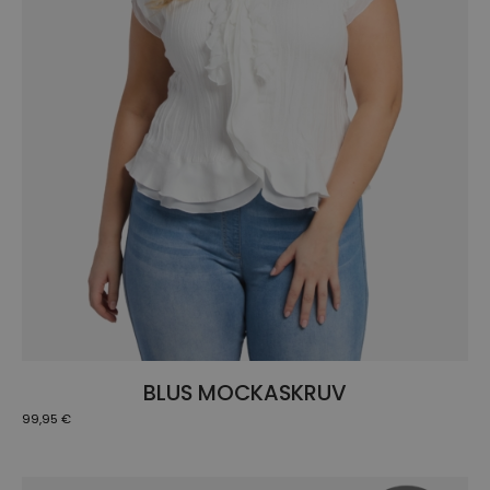
werden
BLUS MOCKASKRUV
99,95
€
Dieses