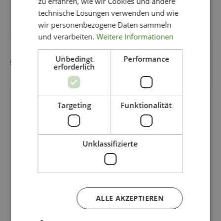
zu erfahren, wie wir Cookies und andere
technische Lösungen verwenden und wie
wir personenbezogene Daten sammeln
und verarbeiten.
Weitere Informationen
KLÄNNING FREDRIKA
Unbedingt
Performance
219,00
€
189,00
€
erforderlich
Ursprünglicher
Aktueller
Preis
Preis
war:
ist:
219,00 €
189,00 €.
Dieses
Angebot!
Targeting
Funktionalität
Produkt
weist
mehrere
Varianten
Unklassifizierte
auf.
Die
Optionen
können
auf
ALLE AKZEPTIEREN
der
Produktseite