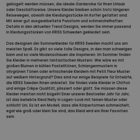
gebügelt werden müssen, die ideale Garderobe für Ihren Urlaub
oder Geschäftsreise. Unsere Kleider bleiben schön trotz längeren
Reisewegen, obwohl die Kleidungsstücke im Koffer gefaltet sind.
Mit einer gut ausgearbeitete Passform und schmeichelhaften
Details in den aktuellen Trend Designs, werden Sie immer passend
in Kleidungsstücken von KRISS Schweden gekleidet sein.
Das designen der Sommerkleider für KRISS Sweden macht uns am
meisten Spaß. Es gibt so viele tolle Designs, in den man schwelgen
kann und so viele Modenschauen die inspirieren. Im Sommer finden
Sie Kleider in mehreren fantastischen Mustern. Wie wäre es mit
großen Blumen in kühlen Pastelltönen, Schlangenmustern in
olivgrünen Tönen oder erfrischende Kleidern mit Petit Fleur Muster
auf weißem Hintergrund? Dies sind nur einige Beispiele für Entwürfe,
die KRISS Sweden Ihnen anbietet. Sie finden viele Kleider in Chiffon
und einige Crêpe Qualität, plissiert oder glatt. Sie müssen diese
Kleider meisten nicht bügeln! Einer unserer Bestseller Jahr für Jahr,
ist das beliebte Kleid Nelly in Lagen-Look mit feinen Muster oder
schlicht Uni. Es ist ein Modell, dass alle Körperformen schmeichelt,
egal wie groß oder klein Sie sind, das Kleid wird ein Ihrer Favoriten
sein.