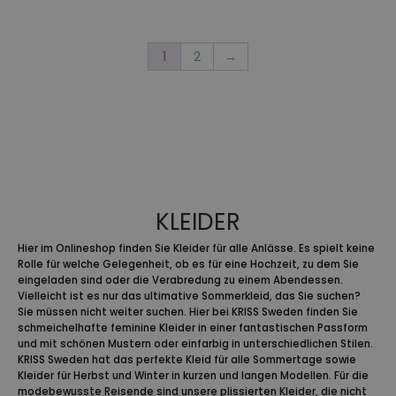
war:
ist:
149,95 €
129,95 €.
1
2
→
KLEIDER
Hier im Onlineshop finden Sie Kleider für alle Anlässe. Es spielt keine
Rolle für welche Gelegenheit, ob es für eine Hochzeit, zu dem Sie
eingeladen sind oder die Verabredung zu einem Abendessen.
Vielleicht ist es nur das ultimative Sommerkleid, das Sie suchen?
Sie müssen nicht weiter suchen. Hier bei KRISS Sweden finden Sie
schmeichelhafte feminine Kleider in einer fantastischen Passform
und mit schönen Mustern oder einfarbig in unterschiedlichen Stilen.
KRISS Sweden hat das perfekte Kleid für alle Sommertage sowie
Kleider für Herbst und Winter in kurzen und langen Modellen. Für die
modebewusste Reisende sind unsere plissierten Kleider, die nicht