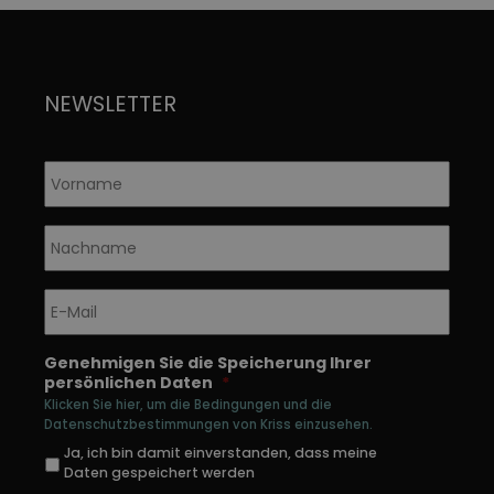
NEWSLETTER
Vorname
*
Nachname
*
E-
Mail
*
Genehmigen Sie die Speicherung Ihrer
persönlichen Daten
*
Klicken Sie hier, um die Bedingungen und die
Datenschutzbestimmungen von Kriss einzusehen.
Ja, ich bin damit einverstanden, dass meine
Daten gespeichert werden