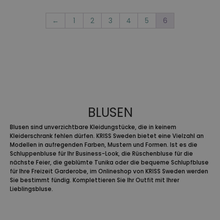
109,95 €
29,95 €.
←
1
2
3
4
5
6
BLUSEN
Blusen sind unverzichtbare Kleidungstücke, die in keinem
Kleiderschrank fehlen dürfen. KRISS Sweden bietet eine Vielzahl an
Modellen in aufregenden Farben, Mustern und Formen. Ist es die
Schluppenbluse für Ihr Business-Look, die Rüschenbluse für die
nächste Feier, die geblümte Tunika oder die bequeme Schlupfbluse
für Ihre Freizeit Garderobe, im Onlineshop von KRISS Sweden werden
Sie bestimmt fündig. Komplettieren Sie Ihr Outfit mit Ihrer
Lieblingsbluse.