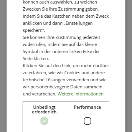
können auch auswählen, zu welchen
Varianten
Zwecken Sie Ihre Zustimmung geben,
auf.
Die
indem Sie das Kästchen neben dem Zweck
Optionen
anklicken und dann „Einstellungen
können
speichern“.
auf
Sie können Ihre Zustimmung jederzeit
der
widerrufen, indem Sie auf das kleine
Produktseite
Symbol in der unteren linken Ecke der
gewählt
Seite klicken.
werden
Klicken Sie auf den Link, um mehr darüber
zu erfahren, wie wir Cookies und andere
technische Lösungen verwenden und wie
wir personenbezogene Daten sammeln
und verarbeiten.
Weitere Informationen
Unbedingt
Performance
erforderlich