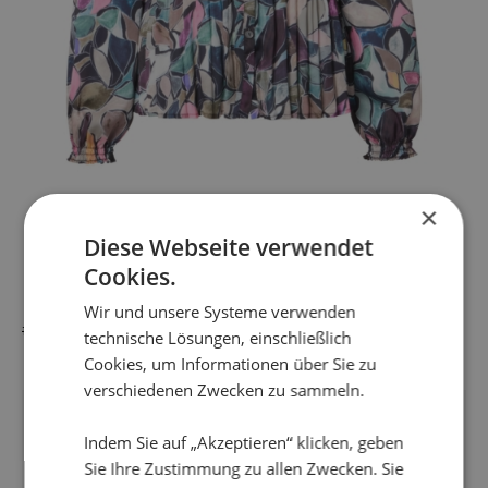
×
Diese Webseite verwendet
Cookies.
BLUS SONIANA
Wir und unsere Systeme verwenden
109,95
€
19,95
€
technische Lösungen, einschließlich
Ursprünglicher
Aktueller
Preis
Preis
Cookies, um Informationen über Sie zu
war:
ist:
verschiedenen Zwecken zu sammeln.
109,95 €
19,95 €.
Dieses
Angebot!
Produkt
Indem Sie auf „Akzeptieren“ klicken, geben
weist
Sie Ihre Zustimmung zu allen Zwecken. Sie
mehrere