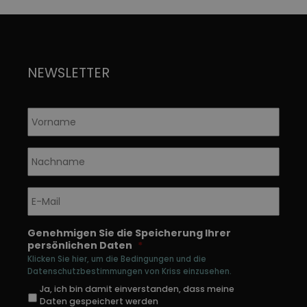
NEWSLETTER
Vorname
*
Nachname
*
E-
Mail
*
Genehmigen Sie die Speicherung Ihrer
persönlichen Daten
*
Klicken Sie hier, um die Bedingungen und die
Datenschutzbestimmungen von Kriss einzusehen.
Ja, ich bin damit einverstanden, dass meine
Daten gespeichert werden