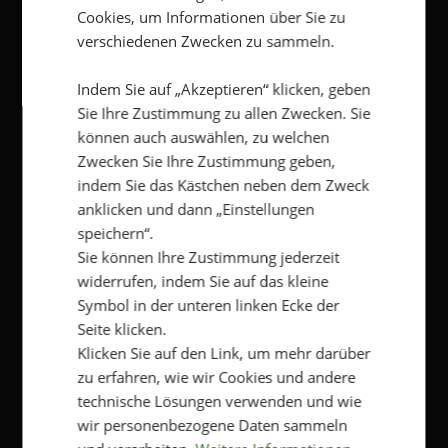
Cookies, um Informationen über Sie zu
Nachname
*
verschiedenen Zwecken zu sammeln.
Indem Sie auf „Akzeptieren“ klicken, geben
E-
Mail
*
Sie Ihre Zustimmung zu allen Zwecken. Sie
können auch auswählen, zu welchen
Genehmigen Sie die Speicherung Ihrer
Zwecken Sie Ihre Zustimmung geben,
persönlichen Daten
*
indem Sie das Kästchen neben dem Zweck
Klicken Sie hier, um die Bedingungen und die
anklicken und dann „Einstellungen
Datenschutzbestimmungen von Kriss einzusehen.
speichern“.
Ja, ich bin damit einverstanden, dass meine
Daten gespeichert werden
Sie können Ihre Zustimmung jederzeit
widerrufen, indem Sie auf das kleine
Symbol in der unteren linken Ecke der
Seite klicken.
Klicken Sie auf den Link, um mehr darüber
zu erfahren, wie wir Cookies und andere
technische Lösungen verwenden und wie
SUPPORT
wir personenbezogene Daten sammeln