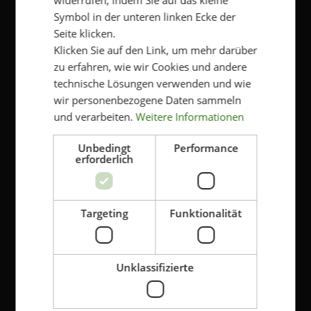
Symbol in der unteren linken Ecke der
Genehmigen Sie die Speicherung Ihrer
Seite klicken.
persönlichen Daten
*
Klicken Sie auf den Link, um mehr darüber
Klicken Sie hier, um die Bedingungen und die
zu erfahren, wie wir Cookies und andere
Datenschutzbestimmungen von Kriss einzusehen.
technische Lösungen verwenden und wie
Ja, ich bin damit einverstanden, dass meine
Daten gespeichert werden
wir personenbezogene Daten sammeln
und verarbeiten.
Weitere Informationen
Unbedingt
Performance
erforderlich
Targeting
Funktionalität
SUPPORT
Kontakt
Unklassifizierte
Kriss Shops
Widerruf