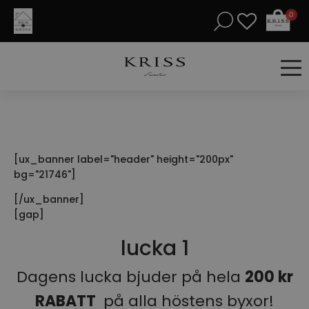
0
[ux_banner label="header" height="200px"
bg="21746"]
[/ux_banner]
[gap]
lucka 1
Dagens lucka bjuder på hela
200 kr
RABATT
på alla höstens byxor!