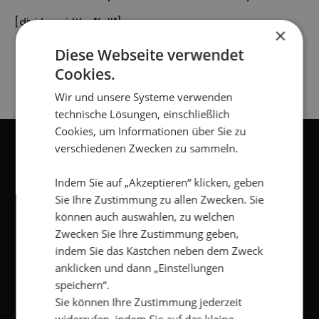
[divider width="full"]
×
[gap]
Diese Webseite verwendet
Cookies.
Wir und unsere Systeme verwenden
technische Lösungen, einschließlich
Cookies, um Informationen über Sie zu
verschiedenen Zwecken zu sammeln.
NEWSLETTER
Indem Sie auf „Akzeptieren“ klicken, geben
Sie Ihre Zustimmung zu allen Zwecken. Sie
können auch auswählen, zu welchen
Vorname
*
Zwecken Sie Ihre Zustimmung geben,
indem Sie das Kästchen neben dem Zweck
Nachname
*
anklicken und dann „Einstellungen
speichern“.
Sie können Ihre Zustimmung jederzeit
E-
Mail
*
widerrufen, indem Sie auf das kleine