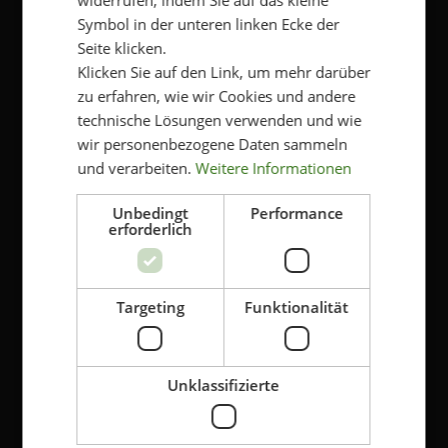
Symbol in der unteren linken Ecke der
Genehmigen Sie die Speicherung Ihrer
Seite klicken.
persönlichen Daten
*
Klicken Sie auf den Link, um mehr darüber
Klicken Sie hier, um die Bedingungen und die
zu erfahren, wie wir Cookies und andere
Datenschutzbestimmungen von Kriss einzusehen.
technische Lösungen verwenden und wie
Ja, ich bin damit einverstanden, dass meine
Daten gespeichert werden
wir personenbezogene Daten sammeln
und verarbeiten.
Weitere Informationen
Unbedingt
Performance
erforderlich
Targeting
Funktionalität
SUPPORT
Kontakt
Unklassifizierte
Kriss Shops
Widerruf