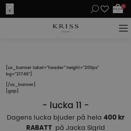
0
[ux_banner label="header" height="200px"
bg="21746"]
[/ux_banner]
[gap]
- lucka 11 -
Dagens lucka bjuder på hela
400 kr
RABATT
på Jacka Sigrid