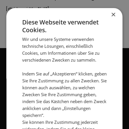
[divider width="full"]
×
[gap]
Diese Webseite verwendet
Cookies.
Wir und unsere Systeme verwenden
technische Lösungen, einschließlich
Cookies, um Informationen über Sie zu
verschiedenen Zwecken zu sammeln.
NEWSLETTER
Indem Sie auf „Akzeptieren“ klicken, geben
Sie Ihre Zustimmung zu allen Zwecken. Sie
können auch auswählen, zu welchen
Vorname
*
Zwecken Sie Ihre Zustimmung geben,
indem Sie das Kästchen neben dem Zweck
Nachname
*
anklicken und dann „Einstellungen
speichern“.
Sie können Ihre Zustimmung jederzeit
E-
Mail
*
widerrufen, indem Sie auf das kleine