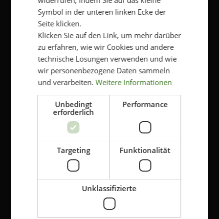
Symbol in der unteren linken Ecke der
Genehmigen Sie die Speicherung Ihrer
Seite klicken.
persönlichen Daten
*
Klicken Sie auf den Link, um mehr darüber
Klicken Sie hier, um die Bedingungen und die
zu erfahren, wie wir Cookies und andere
Datenschutzbestimmungen von Kriss einzusehen.
technische Lösungen verwenden und wie
Ja, ich bin damit einverstanden, dass meine
Daten gespeichert werden
wir personenbezogene Daten sammeln
und verarbeiten.
Weitere Informationen
Unbedingt
Performance
erforderlich
Targeting
Funktionalität
SUPPORT
Kontakt
Unklassifizierte
Kriss Shops
Widerruf