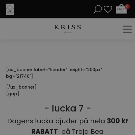
0
[ux_banner label="header" height="200px"
bg="21746"]
[/ux_banner]
[gap]
- lucka 7 -
Dagens lucka bjuder på hela
300 kr
RABATT
på Tröja Bea