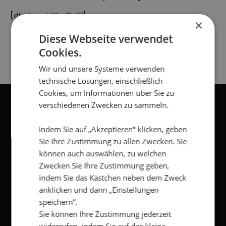
[divider width="full"]
×
[gap]
Diese Webseite verwendet
Cookies.
Wir und unsere Systeme verwenden
technische Lösungen, einschließlich
Cookies, um Informationen über Sie zu
verschiedenen Zwecken zu sammeln.
NEWSLETTER
Indem Sie auf „Akzeptieren“ klicken, geben
Sie Ihre Zustimmung zu allen Zwecken. Sie
können auch auswählen, zu welchen
Vorname
*
Zwecken Sie Ihre Zustimmung geben,
indem Sie das Kästchen neben dem Zweck
Nachname
*
anklicken und dann „Einstellungen
speichern“.
Sie können Ihre Zustimmung jederzeit
E-
Mail
*
widerrufen, indem Sie auf das kleine