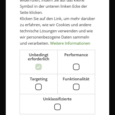
Symbol in der unteren linken Ecke der
Genehmigen Sie die Speicherung Ihrer
Seite klicken.
persönlichen Daten
*
Klicken Sie auf den Link, um mehr darüber
Klicken Sie hier, um die Bedingungen und die
zu erfahren, wie wir Cookies und andere
Datenschutzbestimmungen von Kriss einzusehen.
technische Lösungen verwenden und wie
Ja, ich bin damit einverstanden, dass meine
Daten gespeichert werden
wir personenbezogene Daten sammeln
und verarbeiten.
Weitere Informationen
Unbedingt
Performance
erforderlich
Targeting
Funktionalität
SUPPORT
Kontakt
Unklassifizierte
Kriss Shops
Widerruf