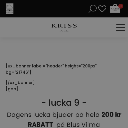
0
[ux_banner label="header" height="200px"
bg="21746"]
[/ux_banner]
[gap]
- lucka 9 -
Dagens lucka bjuder på hela
200 kr
RABATT
på Blus Vilma