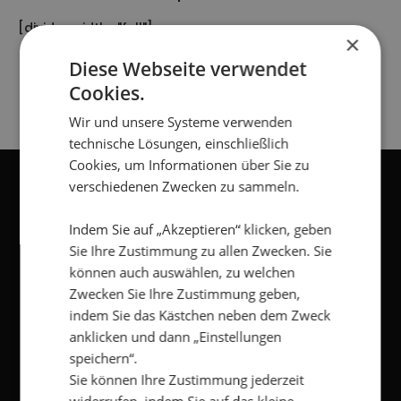
[divider width="full"]
×
[gap]
Diese Webseite verwendet
Cookies.
Wir und unsere Systeme verwenden
technische Lösungen, einschließlich
Cookies, um Informationen über Sie zu
verschiedenen Zwecken zu sammeln.
NEWSLETTER
Indem Sie auf „Akzeptieren“ klicken, geben
Sie Ihre Zustimmung zu allen Zwecken. Sie
können auch auswählen, zu welchen
Vorname
*
Zwecken Sie Ihre Zustimmung geben,
indem Sie das Kästchen neben dem Zweck
Nachname
*
anklicken und dann „Einstellungen
speichern“.
Sie können Ihre Zustimmung jederzeit
E-
Mail
*
widerrufen, indem Sie auf das kleine