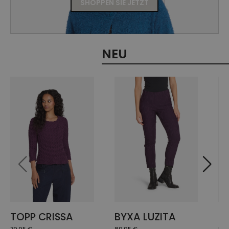
SHOPPEN SIE JETZT
NEU
TOPP CRISSA
BYXA LUZITA
T