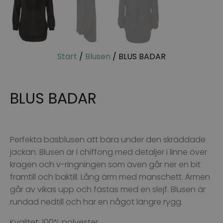
Start
/
Blusen
/ BLUS BADAR
BLUS BADAR
Perfekta basblusen att bära under den skräddade
jackan. Blusen är i chiffong med detaljer i linne över
kragen och v-ringningen som även går ner en bit
framtill och baktill. Lång ärm med manschett. Ärmen
går av vikas upp och fästas med en slejf. Blusen är
rundad nedtill och har en något längre rygg.
Kvalitet: 100% polyester