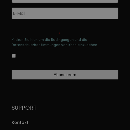
gewählt
E-
werden
Mail
*
Genehmigen Sie die Speicherung Ihrer
persönlichen Daten
*
Klicken Sie hier, um die Bedingungen und die
Datenschutzbestimmungen von Kriss einzusehen.
Ja, ich bin damit einverstanden, dass meine
Daten gespeichert werden
SUPPORT
Kontakt