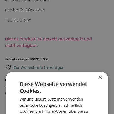
Kvalitet 2: 100% linne
Tvättråd: 30°
Dieses Produkt ist derzeit ausverkauft und
nicht verfügbar.
Artikelnummer:
16613210053
Zur Wunschliste hinzufügen
×
BESCHREIBUNG
Diese Webseite verwendet
Cookies.
LIEFERUNG
Wir und unsere Systeme verwenden
technische Lösungen, einschließlich
Beschreibung
Cookies, um Informationen über Sie zu