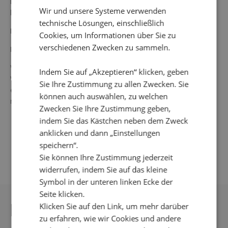
Die Gesamtlänge in Größe S beträgt 63 cm vom
Wir und unsere Systeme verwenden
höchsten Punkt unter dem Kragen.
technische Lösungen, einschließlich
Farbe: schwarz/ mehrfarbig
Cookies, um Informationen über Sie zu
verschiedenen Zwecken zu sammeln.
Material: 100 % Polyester
Waschanleitung: 30 °C Feinwäsche, nicht im
Indem Sie auf „Akzeptieren“ klicken, geben
Wäschetrockner trocknen, nicht auswringen oder
Sie Ihre Zustimmung zu allen Zwecken. Sie
einweichen, keine Bleichmittel verwenden, Bügeln wird
können auch auswählen, zu welchen
nicht empfohlen, nicht chemisch reinigen.
Zwecken Sie Ihre Zustimmung geben,
indem Sie das Kästchen neben dem Zweck
anklicken und dann „Einstellungen
speichern“.
Sie können Ihre Zustimmung jederzeit
widerrufen, indem Sie auf das kleine
Symbol in der unteren linken Ecke der
Seite klicken.
DAS KÖNNTE IHNEN
Klicken Sie auf den Link, um mehr darüber
zu erfahren, wie wir Cookies und andere