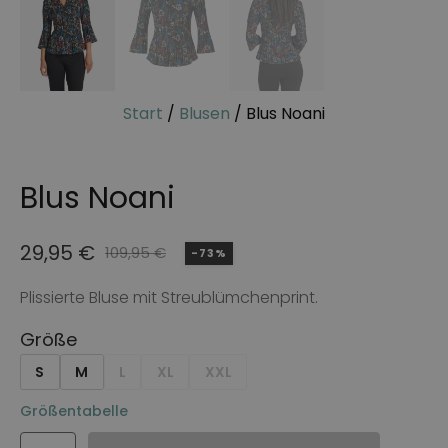
Start
/
Blusen
/ Blus Noani
Blus Noani
29,95
€
109,95
€
-73%
Ursprünglicher
Aktueller
Preis
Preis
Plissierte Bluse mit Streublümchenprint.
war:
ist:
Größe
109,95 €
29,95 €.
S
M
L
XL
XXL
Größentabelle