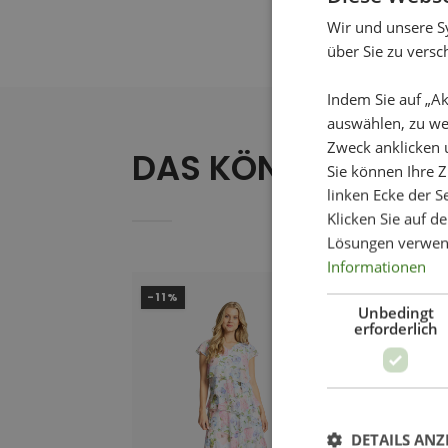
Wir und unsere S
über Sie zu vers
Indem Sie auf „Ak
auswählen, zu we
Zweck anklicken 
DAS KÖNNTE IHNEN
Sie können Ihre Z
linken Ecke der Se
Klicken Sie auf d
Lösungen verwen
Informationen
-11%
-50%
Unbedingt
erforderlich
DETAILS ANZ