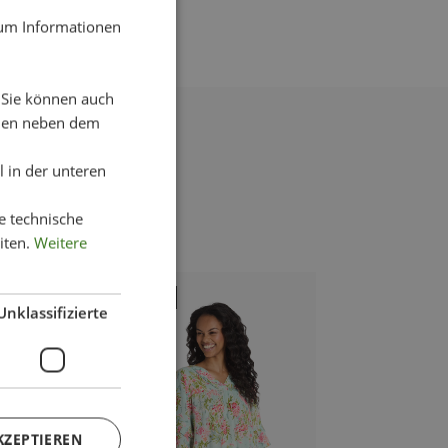
 um Informationen
. Sie können auch
chen neben dem
 in der unteren
e technische
iten.
Weitere
-25%
-58%
Unklassifizierte
KZEPTIEREN