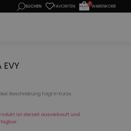
0
FAVORITEN
WARENKORB
 EVY
ikel. Beschreibung folgt in Kürze.
rodukt ist derzeit ausverkauft und
rfügbar.