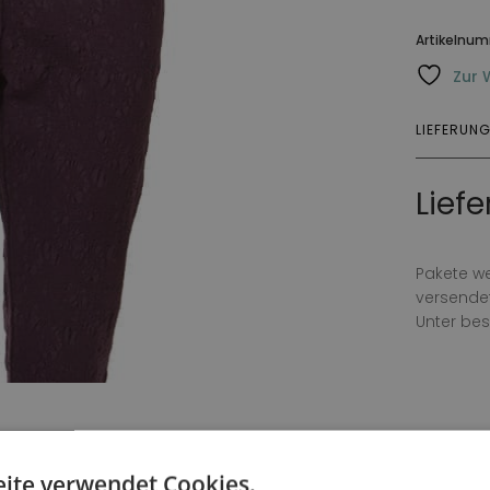
Artikelnu
Zur 
LIEFERUN
Lief
Pakete w
versendet
Unter be
ite verwendet Cookies.