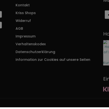
M
Die
Die
Kontakt
Optionen
Optionen
können
können
Kriss Shops
auf
auf
Widerruf
der
der
Produktseite
Produktseite
AGB
gewählt
gewählt
Ho
Impressum
r
werden
werden
Verhaltenskodex
Datenschutzerklärung
Information zur Cookies auf unsere Seiten
Ei