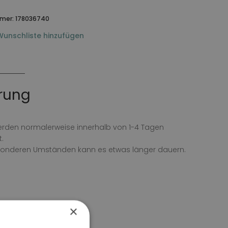
mmer:
178036740
Wunschliste hinzufügen
G
erung
erden normalerweise innerhalb von 1-4 Tagen
.
sonderen Umständen kann es etwas länger dauern.
×