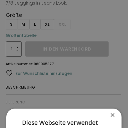
7/8 Jeggings in Jeans Look.
Größe
S
M
L
XL
XXL
Größentabelle
Jeggings
IN DEN WARENKORB
Maddie
Menge
Artikelnummer:
960005877
Zur Wunschliste hinzufügen
BESCHREIBUNG
LIEFERUNG
×
Beschreibung
Diese Webseite verwendet