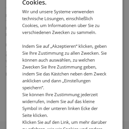
Cookies.
7/8 lange Jeans in Stretch-Qualität mit Umschlag. Die
Wir und unsere Systeme verwenden
Hose einen elastischen Bund und angedeuteten
technische Lösungen, einschließlich
Taschen. Hinten zieren dekorative Längsnähte dieses
Cookies, um Informationen über Sie zu
Modell. Ein Basic Jeans für viele Looks.
verschiedenen Zwecken zu sammeln.
Die Länge des Innenbeins beträgt 63,4 cm in Größe S.
Farbe: Dunkelblau
Indem Sie auf „Akzeptieren“ klicken, geben
Sie Ihre Zustimmung zu allen Zwecken. Sie
Qualität: 68% Baumwolle, 30% Polyester, 2% Elasthan
können auch auswählen, zu welchen
Waschanleitung: 30°C Schonwaschgang, nicht in den
Zwecken Sie Ihre Zustimmung geben,
Trockner, keine chemisch reinigen, nicht bleichen, nicht
indem Sie das Kästchen neben dem Zweck
heiß bügeln.
anklicken und dann „Einstellungen
speichern“.
Sie können Ihre Zustimmung jederzeit
widerrufen, indem Sie auf das kleine
Symbol in der unteren linken Ecke der
Seite klicken.
Klicken Sie auf den Link, um mehr darüber