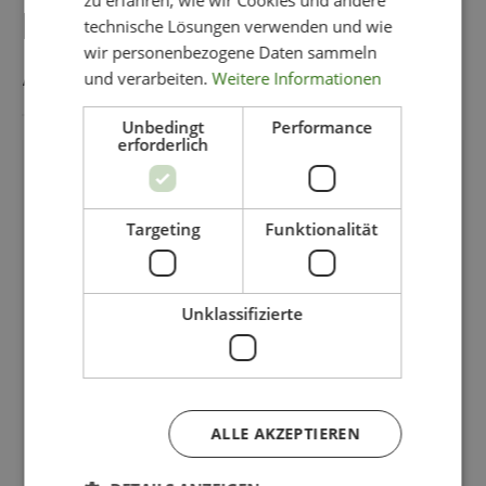
zu erfahren, wie wir Cookies und andere
DAS KÖNNTE IHNEN
technische Lösungen verwenden und wie
wir personenbezogene Daten sammeln
AUCH GEFALLEN
und verarbeiten.
Weitere Informationen
Unbedingt
Performance
erforderlich
Targeting
Funktionalität
Unklassifizierte
ALLE AKZEPTIEREN