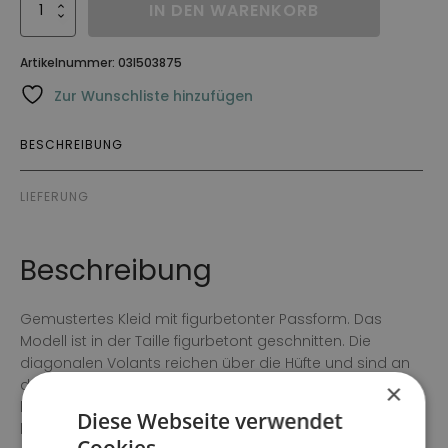
Klänning
IN DEN WARENKORB
Girena
Menge
Artikelnummer:
03I503875
Zur Wunschliste hinzufügen
BESCHREIBUNG
LIEFERUNG
Beschreibung
Gemustertes Kleid mit figurbetonter Passform. Das
Modell ist in der Taille figurbetont geschnitten. Die
diagonalen Volants reichen über die Hüfte und sind an
den Waden weiter geschnitten. V-Ausschnitt vorne und
×
hinten mit dekorativen Rüschen, die die Schultern
Diese Webseite verwendet
bedecken. Das Kleid ist komplett gefüttert. Die Länge in
Cookies.