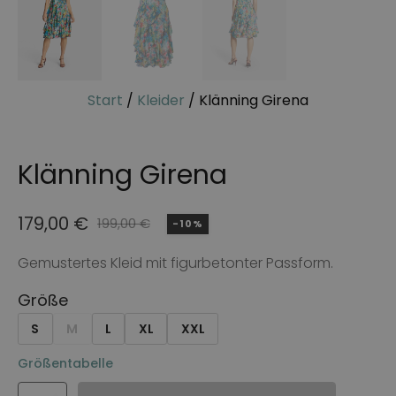
Start
/
Kleider
/ Klänning Girena
Klänning Girena
179,00
€
199,00
€
-10%
Ursprünglicher
Aktueller
Preis
Preis
Gemustertes Kleid mit figurbetonter Passform.
war:
ist:
Größe
199,00 €
179,00 €.
S
M
L
XL
XXL
Größentabelle