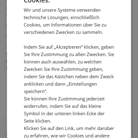
Größe S beträgt 105 cm vom höchsten Punkt. Unsere
großen Größen haben eine normale Passform, während
Wir und unsere Systeme verwenden
unsere kleineren Größen etwas großzügiger ausfallen.
technische Lösungen, einschließlich
Cookies, um Informationen über Sie zu
Farbe: mehrfarbig
verschiedenen Zwecken zu sammeln.
Material: 100 % Polyester
Indem Sie auf „Akzeptieren“ klicken, geben
Waschanleitung: 30° Feinwäsche, nicht im
Sie Ihre Zustimmung zu allen Zwecken. Sie
Wäschetrockner trocken, nicht einweichen, keine
Bleichmittel verwenden, glatte Bereiche bei schwacher
können auch auswählen, zu welchen
Hitze bügeln, nicht chemisch reinigen lassen.
Zwecken Sie Ihre Zustimmung geben,
indem Sie das Kästchen neben dem Zweck
anklicken und dann „Einstellungen
speichern“.
Sie können Ihre Zustimmung jederzeit
widerrufen, indem Sie auf das kleine
Symbol in der unteren linken Ecke der
Seite klicken.
Klicken Sie auf den Link, um mehr darüber
DAS KÖNNTE IHNEN
zu erfahren, wie wir Cookies und andere