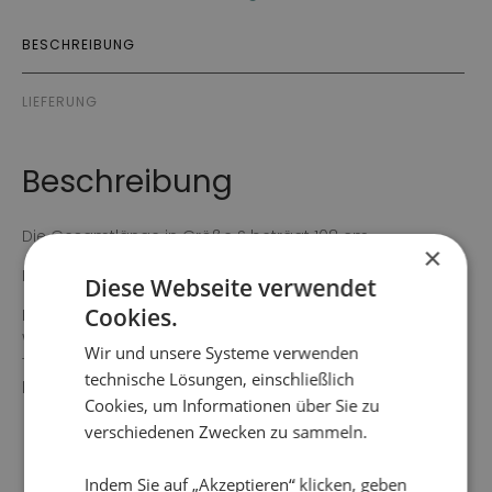
BESCHREIBUNG
LIEFERUNG
Beschreibung
Die Gesamtlänge in Größe S beträgt 108 cm.
×
Farbe: Blau
Diese Webseite verwendet
Cookies.
Material: 100% Polyester
Waschanleitung: 30°C Schonwaschgang, nicht in den
Wir und unsere Systeme verwenden
Trockner, keine chemisch reinigen, nicht bleichen, nicht
technische Lösungen, einschließlich
heiß bügeln.
Cookies, um Informationen über Sie zu
verschiedenen Zwecken zu sammeln.
Indem Sie auf „Akzeptieren“ klicken, geben