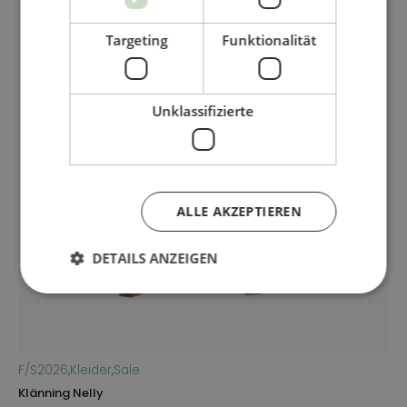
Targeting
Funktionalität
Unklassifizierte
ALLE AKZEPTIEREN
DETAILS ANZEIGEN
F/S2026
,
Kleider
,
Sale
F
Klänning Nelly
Kl