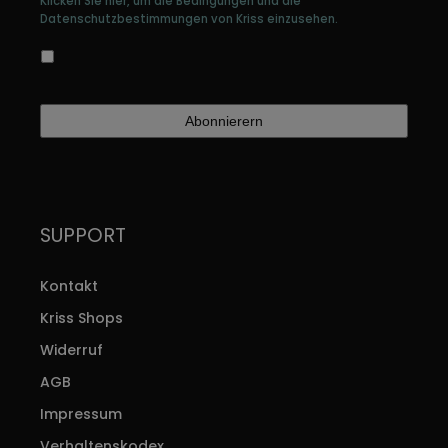
Klicken Sie hier, um die Bedingungen und die
Datenschutzbestimmungen von Kriss einzusehen.
Ja, ich bin damit einverstanden, dass meine
Daten gespeichert werden
SUPPORT
Kontakt
Kriss Shops
Widerruf
AGB
Impressum
Verhaltenskodex