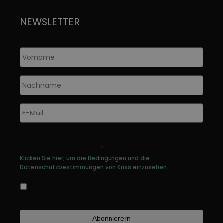
NEWSLETTER
Vorname
*
Nachname
*
E-
Mail
*
Genehmigen Sie die Speicherung Ihrer
persönlichen Daten
*
Klicken Sie hier, um die Bedingungen und die
Datenschutzbestimmungen von Kriss einzusehen.
Ja, ich bin damit einverstanden, dass meine
Daten gespeichert werden