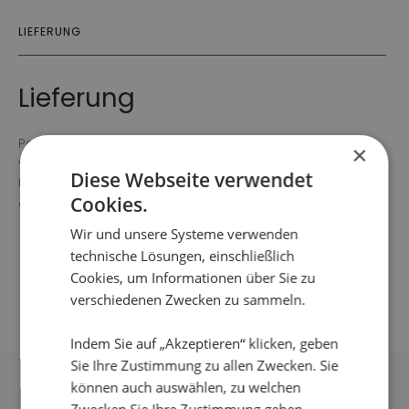
LIEFERUNG
Lieferung
Pakete werden normalerweise innerhalb von 1-4 Tagen
×
versendet.
Diese Webseite verwendet
Unter besonderen Umständen kann es etwas länger
Cookies.
dauern.
Wir und unsere Systeme verwenden
technische Lösungen, einschließlich
Cookies, um Informationen über Sie zu
verschiedenen Zwecken zu sammeln.
Indem Sie auf „Akzeptieren“ klicken, geben
Sie Ihre Zustimmung zu allen Zwecken. Sie
DAS KÖNNTE IHNEN
können auch auswählen, zu welchen