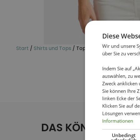
Diese Webse
Wir und unsere S
Start
/
Shirts und Tops
/ Topp Square
über Sie zu vers
Indem Sie auf „Ak
auswählen, zu we
Zweck anklicken 
Sie können Ihre Z
linken Ecke der Se
Klicken Sie auf d
Lösungen verwen
Informationen
DAS KÖNNTE IHNEN
Unbedingt