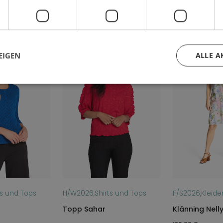
NEU!
-11%
EIGEN
ALLE A
ts und Tops
H/W2026
,
Shirts und Tops
F/S2026
,
Kleide
Topp Sahar
Klänning Nell