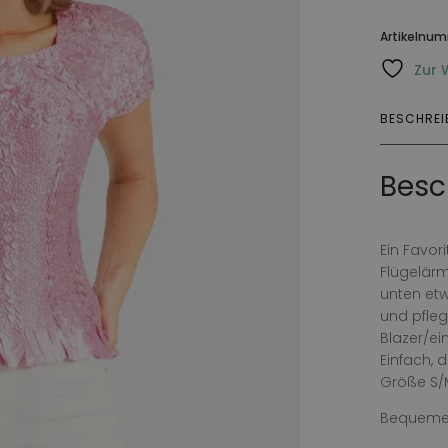
Artikelnu
Zur 
BESCHRE
Besc
Ein Favor
Flügelärm
unten etw
und pfleg
Blazer/ei
Einfach, 
Größe S/
Bequemes 