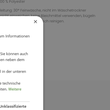
100 % Polyester
eitung: 30° Feinwäsche, nicht im Wäschetrockner
 nicht einweichen, keine Bleichmittel verwenden, bügeln
×
t empfohlen, nicht chemisch reinigen.
 um Informationen
. Sie können auch
chen neben dem
 in der unteren
e technische
iten.
Weitere
Unklassifizierte