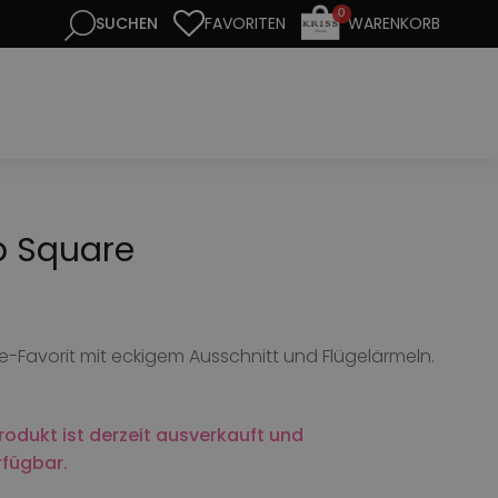
0
FAVORITEN
WARENKORB
p Square
see-Favorit mit eckigem Ausschnitt und Flügelärmeln.
rodukt ist derzeit ausverkauft und
rfügbar.