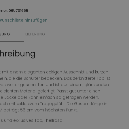
mmer:
06U701655
Wunschliste hinzufügen
IBUNG
LIEFERUNG
hreibung
it mit einem eleganten eckigen Ausschnitt und kurzen
eln, die die Schulter bedecken. Das zerknitterte Top ist
as weiter geschnitten und ist aus einem, glänzenden
eleichten Material gefertigt. Passt gut unter einen
ne Jacke oder kann einfach so getragen werden.
doch mit exklusivem Tragegefühl. Die Gesamtlänge in
M beträgt 56 cm vom höchsten Punkt.
und exklusives Top, -hellrosa