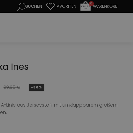
0
FAVORITEN
WARENKORB
ka Ines
€
99,95
€
-80%
nglicher
er
n A-Linie aus Jerseystoff mit umklappbarem großem
en.
€
.