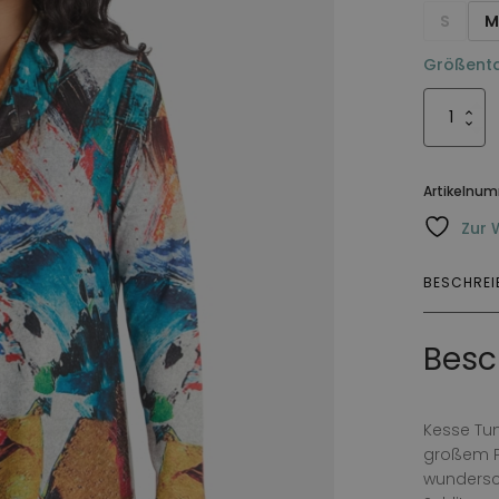
S
Größenta
Tunika
Ines
Menge
Artikelnu
Zur 
BESCHRE
Besc
Kesse Tun
großem Po
wundersc