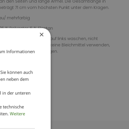
 an den Seiten und lange Ärmel. Die Gesamtlänge in
beträgt 71 cm vom höchsten Punkt unter dem Kragen.
au/ mehrfarbig
 95 % Polyester, 5 % Elastan
×
itung: 30° Feinwäsche, auf links waschen, nicht
n, kein Wäschetrockner, keine Bleichmittel verwenden,
eln, nicht chemisch reinigen.
 um Informationen
. Sie können auch
chen neben dem
 in der unteren
e technische
iten.
Weitere