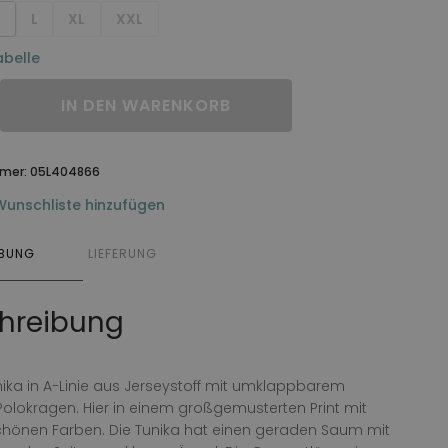
M
L
XL
XXL
belle
IN DEN WARENKORB
mmer:
05L404866
Wunschliste hinzufügen
IBUNG
LIEFERUNG
hreibung
ika in A-Linie aus Jerseystoff mit umklappbarem
lokragen. Hier in einem großgemusterten Print mit
hönen Farben. Die Tunika hat einen geraden Saum mit