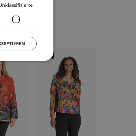
Unklassifizierte
KZEPTIEREN
-63%
-56%