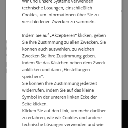
Wir und unsere Systeme verwenden
under: "Verktyg --> Internet-alternativ --> Säkerhet -->
technische Lösungen, einschließlich
Anpassad nivå" välja att inte låta cookies lagras på din
Cookies, um Informationen über Sie zu
dator. Du kan också välja att varje gång bli tillfrågad
verschiedenen Zwecken zu sammeln.
om du accepterar en cookie innan en sådan lagras i
din dator.
Indem Sie auf „Akzeptieren“ klicken, geben
Lagen om elektronisk kommunikation
Sie Ihre Zustimmung zu allen Zwecken. Sie
För mer information om lagen om elektronisk
kommunikation (SFS 2003:389) kan du besöka Post-
können auch auswählen, zu welchen
och telestyrelsens hemsida,
http://www.pts.se
Zwecken Sie Ihre Zustimmung geben,
indem Sie das Kästchen neben dem Zweck
[/et_pb_text][/et_pb_column][/et_pb_row]
anklicken und dann „Einstellungen
[/et_pb_section]
speichern“.
Sie können Ihre Zustimmung jederzeit
widerrufen, indem Sie auf das kleine
Symbol in der unteren linken Ecke der
Seite klicken.
Klicken Sie auf den Link, um mehr darüber
zu erfahren, wie wir Cookies und andere
NEWSLETTER
technische Lösungen verwenden und wie