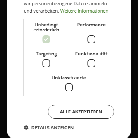
wir personenbezogene Daten sammeln
und verarbeiten.
Weitere Informationen
Vorname
*
Unbedingt
Performance
erforderlich
Nachname
*
E-
Targeting
Funktionalität
Mail
*
Genehmigen Sie die Speicherung Ihrer
persönlichen Daten
*
Unklassifizierte
Klicken Sie hier, um die Bedingungen und die
Datenschutzbestimmungen von Kriss einzusehen.
Ja, ich bin damit einverstanden, dass meine
Daten gespeichert werden
ALLE AKZEPTIEREN
DETAILS ANZEIGEN