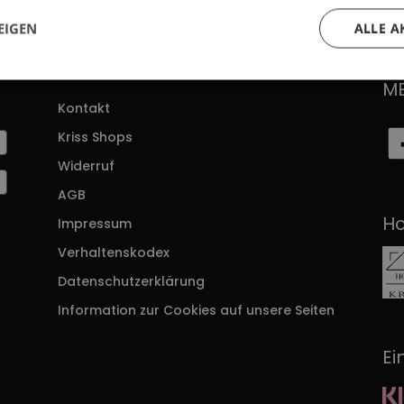
EIGEN
ALLE A
SUPPORT
FO
M
Kontakt
Kriss Shops
Widerruf
AGB
Ho
Impressum
r
Verhaltenskodex
Datenschutzerklärung
Information zur Cookies auf unsere Seiten
Ei