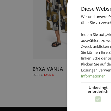
Die
Diese Webse
Optionen
können
Wir und unsere S
auf
über Sie zu vers
der
Produktseite
Indem Sie auf „Ak
gewählt
auswählen, zu we
werden
Zweck anklicken 
Sie können Ihre Z
linken Ecke der Se
Klicken Sie auf d
BYXA VANJA
Lösungen verwen
99,95
€
49,95
€
Informationen
Ursprünglicher
Aktueller
Preis
Preis
war:
ist:
Unbedingt
99,95 €
49,95 €.
erforderlich