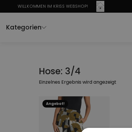
WILLKOMMEN IM KRISS WEBSHOP!
Kategorien
Hose: 3/4
Einzelnes Ergebnis wird angezeigt
Dieses
Angebot!
Produkt
weist
mehrere
Varianten
auf.