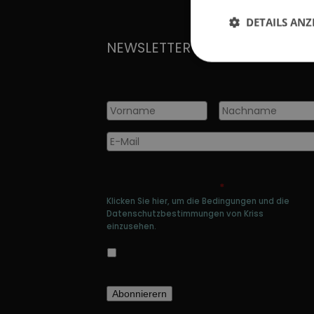
DETAILS ANZ
NEWSLETTER
Vorname
*
Nachname
*
E-
Mail
*
Genehmigen Sie die Speicherung Ihre
persönlichen Daten
*
Klicken Sie hier, um die Bedingungen und die
Datenschutzbestimmungen von Kriss
einzusehen.
Ja, ich bin damit einverstanden, dass
meine Daten gespeichert werden