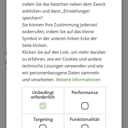
auf.
auf.
indem Sie das Kästchen neben dem Zweck
Die
Die
anklicken und dann „Einstellungen
Optionen
Optionen
speichern“.
können
können
Sie können Ihre Zustimmung jederzeit
auf
auf
widerrufen, indem Sie auf das kleine
der
der
Symbol in der unteren linken Ecke der
Produktseite
Produktseite
Seite klicken.
gewählt
gewählt
werden
werden
Klicken Sie auf den Link, um mehr darüber
PONCHO EDITH
TOPP NICOLE
zu erfahren, wie wir Cookies und andere
LEO
LEOLA
technische Lösungen verwenden und wie
169,00
€
79,95
€
119,95
€
49,95
€
Ursprünglicher
Aktueller
Ursprünglicher
Aktueller
wir personenbezogene Daten sammeln
Preis
Preis
Preis
Preis
und verarbeiten.
Weitere Informationen
war:
ist:
war:
ist:
169,00 €
79,95 €.
119,95 €
49,95 €.
Unbedingt
Performance
erforderlich
Dieses
Angebot!
Produkt
weist
mehrere
Targeting
Funktionalität
Varianten