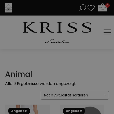
0
Animal
Nach
Alle 9 Ergebnisse werden angezeigt
Aktualität
sortiert
Dieses
Dieses
Angebot!
Angebot!
Produkt
Produkt