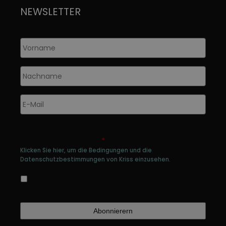
NEWSLETTER
Vorname
*
Nachname
*
E-
Mail
*
Genehmigen Sie die Speicherung Ihrer
persönlichen Daten
*
Klicken Sie hier, um die Bedingungen und die
Datenschutzbestimmungen von Kriss einzusehen.
Ja, ich bin damit einverstanden, dass meine
Daten gespeichert werden