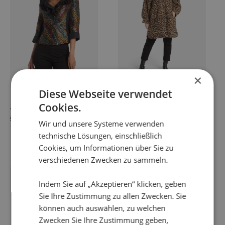
Varianten
Varianten
auf.
auf.
Die
Die
Optionen
Optionen
können
können
auf
auf
der
der
×
Produktseite
Produktseite
Diese Webseite verwendet
gewählt
gewählt
werden
werden
JACKA DELEA
JACKA BERI
Cookies.
249,00
€
79,95
€
199,00
€
69,95
€
Ursprünglicher
Aktueller
Ursprünglicher
Aktueller
Wir und unsere Systeme verwenden
Preis
Preis
Preis
Preis
technische Lösungen, einschließlich
war:
ist:
war:
ist:
Cookies, um Informationen über Sie zu
249,00 €
79,95 €.
199,00 €
69,95 €.
verschiedenen Zwecken zu sammeln.
Dieses
Dieses
Angebot!
Angebot!
Produkt
Produkt
Indem Sie auf „Akzeptieren“ klicken, geben
weist
weist
Sie Ihre Zustimmung zu allen Zwecken. Sie
mehrere
mehrere
können auch auswählen, zu welchen
Varianten
Varianten
Zwecken Sie Ihre Zustimmung geben,