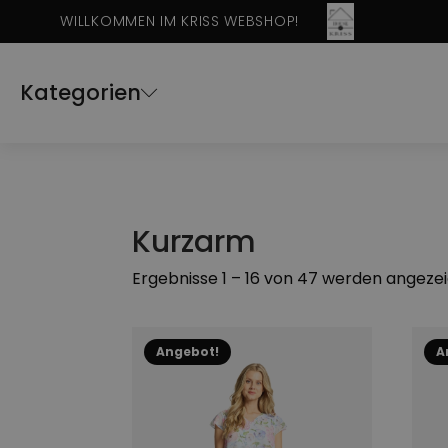
WILLKOMMEN IM KRISS WEBSHOP!
Kategorien
Kurzarm
Ergebnisse 1 – 16 von 47 werden angezei
Dieses
Dies
Angebot!
A
Produkt
Prod
weist
weis
mehrere
mehr
Varianten
Vari
auf.
auf.