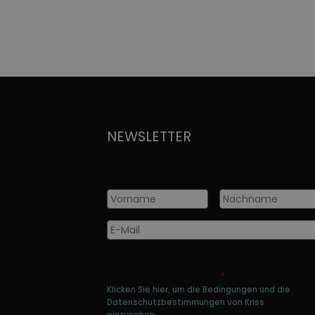
NEWSLETTER
Vorname
*
Nachname
*
E-
Mail
*
Genehmigen Sie die Speicherung Ihre
persönlichen Daten
*
Klicken Sie hier, um die Bedingungen und die
Datenschutzbestimmungen von Kriss