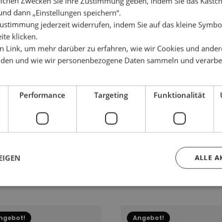
lchen Zwecken Sie Ihre Zustimmung geben, indem Sie das Käst
ere
mehrere
und dann „Einstellungen speichern“.
anten
Varianten
ustimmung jederzeit widerrufen, indem Sie auf das kleine Symbol
auf.
ite klicken.
Die
en Link, um mehr darüber zu erfahren, wie wir Cookies und ander
onen
Optionen
den und wie wir personenbezogene Daten sammeln und verarbe
en
können
auf
der
uktseite
Produktseite
Performance
Targeting
Funktionalität
hlt
gewählt
en
werden
EIGEN
ALLE A
NNING NELLY
KLÄNNING NIKA
€
169,00
€
169,00
€
99,95
€
nglicher
ler
Ursprünglicher
Aktueller
Preis
Preis
war:
ist:
0 €
 €.
169,00 €
99,95 €.
es
Dieses
ngebot!
Angebot!
ukt
Produkt