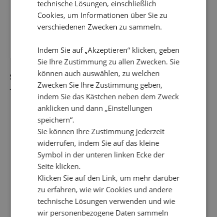
Die
technische Lösungen, einschließlich
Optionen
Cookies, um Informationen über Sie zu
können
verschiedenen Zwecken zu sammeln.
auf
der
Indem Sie auf „Akzeptieren“ klicken, geben
Produktseite
Sie Ihre Zustimmung zu allen Zwecken. Sie
gewählt
können auch auswählen, zu welchen
werden
SCARF HALMSTAD
SCARF VISBY
Zwecken Sie Ihre Zustimmung geben,
49,95
€
35,95
€
49,95
€
19,95
€
Ursprünglicher
Aktueller
Ursprünglicher
Aktueller
indem Sie das Kästchen neben dem Zweck
Preis
Preis
Preis
Preis
anklicken und dann „Einstellungen
war:
ist:
war:
ist:
49,95 €
35,95 €.
49,95 €
19,95 €.
speichern“.
Sie können Ihre Zustimmung jederzeit
Dieses
Dieses
widerrufen, indem Sie auf das kleine
Angebot!
Angebot!
Produkt
Produkt
Symbol in der unteren linken Ecke der
weist
weist
Seite klicken.
mehrere
mehrere
Klicken Sie auf den Link, um mehr darüber
Varianten
Varianten
zu erfahren, wie wir Cookies und andere
auf.
auf.
technische Lösungen verwenden und wie
Die
Die
wir personenbezogene Daten sammeln
Optionen
Optionen