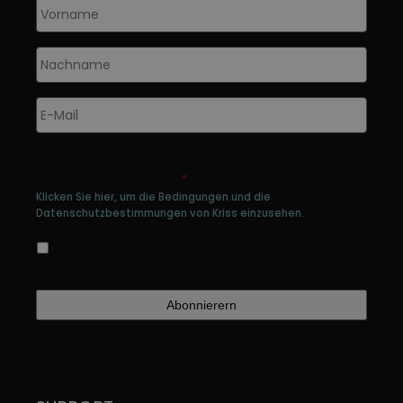
Vorname
*
Nachname
*
E-
Mail
*
Genehmigen Sie die Speicherung Ihrer
persönlichen Daten
*
Klicken Sie hier, um die Bedingungen und die
Datenschutzbestimmungen von Kriss einzusehen.
Ja, ich bin damit einverstanden, dass meine
Daten gespeichert werden