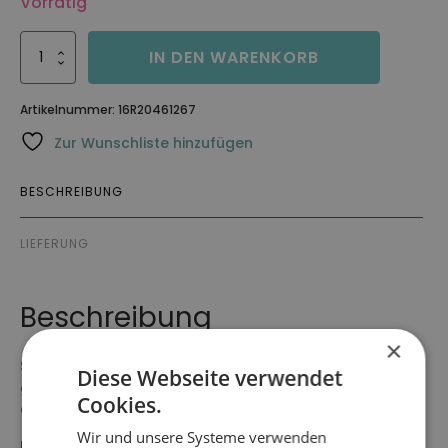
Vorrätig
Scarf
IN DEN WARENKORB
Visby
Menge
Artikelnummer:
16R20461267
Zur Wunschliste hinzufügen
BESCHREIBUNG
LIEFERUNG
Beschreibung
×
Schal aus weichem und zotteligem Kunstfell, der sich
Diese Webseite verwendet
ganz einfach binden lässt.
Cookies.
Größe 187 x 9 cm.
Wir und unsere Systeme verwenden
Farbe: Jeansblau