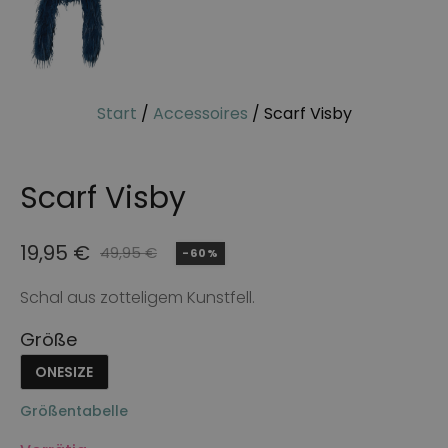
Start
/
Accessoires
/ Scarf Visby
Scarf Visby
19,95
€
49,95
€
-60%
Ursprünglicher
Aktueller
Preis
Preis
Schal aus zotteligem Kunstfell.
war:
ist:
Größe
49,95 €
19,95 €.
ONESIZE
Größentabelle