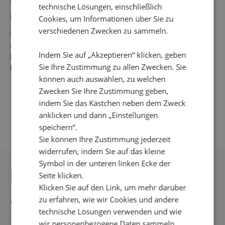
technische Lösungen, einschließlich
Material: 100 % Polyester
Cookies, um Informationen über Sie zu
verschiedenen Zwecken zu sammeln.
Waschanleitung: 30° Feinwäsche, nicht einweichen oder
auswringen, nicht im Wäschetrockner trocknen, nicht
Indem Sie auf „Akzeptieren“ klicken, geben
bleichen, flach trocknen, bei niedriger Temperatur
Sie Ihre Zustimmung zu allen Zwecken. Sie
bügeln.
können auch auswählen, zu welchen
Zwecken Sie Ihre Zustimmung geben,
indem Sie das Kästchen neben dem Zweck
anklicken und dann „Einstellungen
speichern“.
Sie können Ihre Zustimmung jederzeit
widerrufen, indem Sie auf das kleine
Symbol in der unteren linken Ecke der
DAS KÖNNTE IHNEN
Seite klicken.
Klicken Sie auf den Link, um mehr darüber
AUCH GEFALLEN
zu erfahren, wie wir Cookies und andere
technische Lösungen verwenden und wie
wir personenbezogene Daten sammeln