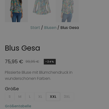
Start
/
Blusen
/ Blus Gesa
Blus Gesa
75,95
€
99,95
€
-24%
Ursprünglicher
Aktueller
Preis
Preis
Plissierte Bluse mit Blümchendruck in
wunderschönen Farben.
war:
ist:
99,95 €
75,95 €.
Größe
S
M
L
XL
XXL
3XL
Größentabelle