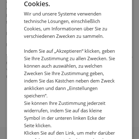
dem Abschluss der Dreiviertelärmel. Die Gesamtlänge in
Cookies.
Größe S beträgt 63 cm vom höchsten Punkt unter dem
Wir und unsere Systeme verwenden
Kragen. Das Model auf dem Bild ist 178 cm groß und
technische Lösungen, einschließlich
trägt Größe Small.
Cookies, um Informationen über Sie zu
Farbe: mehrfarbig
verschiedenen Zwecken zu sammeln.
Material: 100 % recycelter Polyester
Indem Sie auf „Akzeptieren“ klicken, geben
Waschanleitung: 30 °C Feinwäsche, kein Wäschetrockner,
Sie Ihre Zustimmung zu allen Zwecken. Sie
nicht auswringen oder einweichen, keine Bleichmittel
können auch auswählen, zu welchen
verwenden, Bügeln wird nicht empfohlen, nicht chemisch
Zwecken Sie Ihre Zustimmung geben,
reinigen.
indem Sie das Kästchen neben dem Zweck
anklicken und dann „Einstellungen
speichern“.
Sie können Ihre Zustimmung jederzeit
widerrufen, indem Sie auf das kleine
Symbol in der unteren linken Ecke der
Seite klicken.
Klicken Sie auf den Link, um mehr darüber