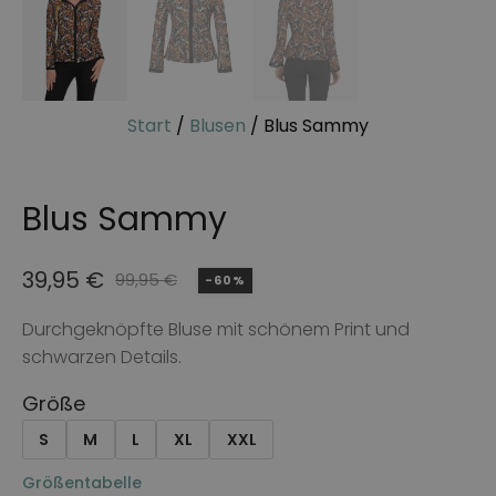
Start
/
Blusen
/ Blus Sammy
Blus Sammy
39,95
€
99,95
€
-60%
Ursprünglicher
Aktueller
Preis
Preis
Durchgeknöpfte Bluse mit schönem Print und
schwarzen Details.
war:
ist:
99,95 €
39,95 €.
Größe
S
M
L
XL
XXL
Größentabelle