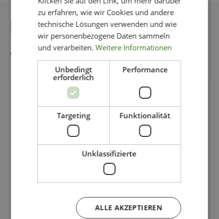
Klicken Sie auf den Link, um mehr darüber
zu erfahren, wie wir Cookies und andere
DAS KÖNNTE IHNEN
technische Lösungen verwenden und wie
wir personenbezogene Daten sammeln
AUCH GEFALLEN
und verarbeiten.
Weitere Informationen
Unbedingt
Performance
erforderlich
-50%
Targeting
Funktionalität
Unklassifizierte
ALLE AKZEPTIEREN