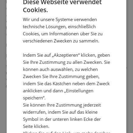
Diese Webseite verwendet
Die Bluse ist leicht plissiert, die Plissierung endet aber
oberhalb von Hüfte und Gesäß und vor dem
Cookies.
Ärmelabschluss. Die Gesamtlänge in Größe S beträgt 61
Wir und unsere Systeme verwenden
cm vom höchsten Punkt unter dem Kragen. Die Bluse
technische Lösungen, einschließlich
fällt normal groß aus Das Model auf dem Bild ist 178 cm
Cookies, um Informationen über Sie zu
groß und trägt Größe S.
verschiedenen Zwecken zu sammeln.
Farbe: Orange/Blau/Schwarz
Indem Sie auf „Akzeptieren“ klicken, geben
Material: 100 % recycelter Polyester
Sie Ihre Zustimmung zu allen Zwecken. Sie
Waschanleitung: 30 °C Feinwäsche, kein Wäschetrockner,
können auch auswählen, zu welchen
nicht auswringen oder einweichen, keine Bleichmittel
Zwecken Sie Ihre Zustimmung geben,
verwenden, Bügeln wird nicht empfohlen, nicht chemisch
indem Sie das Kästchen neben dem Zweck
reinigen.
anklicken und dann „Einstellungen
speichern“.
Sie können Ihre Zustimmung jederzeit
widerrufen, indem Sie auf das kleine
Symbol in der unteren linken Ecke der
Seite klicken.