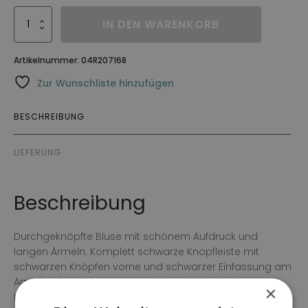
Blus
IN DEN WARENKORB
Sammy
Menge
Artikelnummer:
04R207168
Zur Wunschliste hinzufügen
BESCHREIBUNG
LIEFERUNG
Beschreibung
Durchgeknöpfte Bluse mit schönem Aufdruck und
langen Ärmeln. Komplett schwarze Knopfleiste mit
schwarzen Knöpfen vorne und schwarzer Einfassung am
Ärmelende. Leichter V-Ausschnitt mit klassischem
×
Hemdkragen.