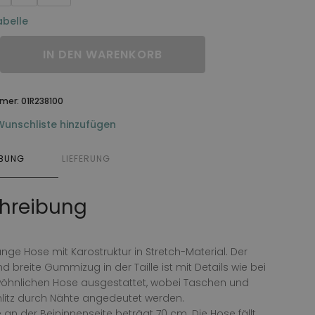
belle
IN DEN WARENKORB
mmer:
01R238100
Wunschliste hinzufügen
IBUNG
LIEFERUNG
hreibung
nge Hose mit Karostruktur in Stretch-Material. Der
d breite Gummizug in der Taille ist mit Details wie bei
wöhnlichen Hose ausgestattet, wobei Taschen und
litz durch Nähte angedeutet werden.
 an der Beininnenseite beträgt 70 cm. Die Hose fällt