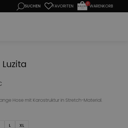
0
FAVORITEN
WARENKORB
 Luzita
€
ange Hose mit Karostruktur in Stretch-Material.
M
L
XL