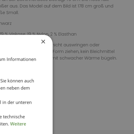
ßer aus. Das Model auf dem Bild ist 178 cm groß und
ße Small.
chwarz
79 % Viskose, 19 % Nylon, 2 % Elasthan
×
eitung: 30° Feinwäsche, nicht auswringen oder
n, in nassem Zustand in Form ziehen, kein Bleichmittel
n, kein Wäschetrockner, mit schwacher Wärme bügeln.
 um Informationen
. Sie können auch
chen neben dem
 in der unteren
e technische
iten.
Weitere