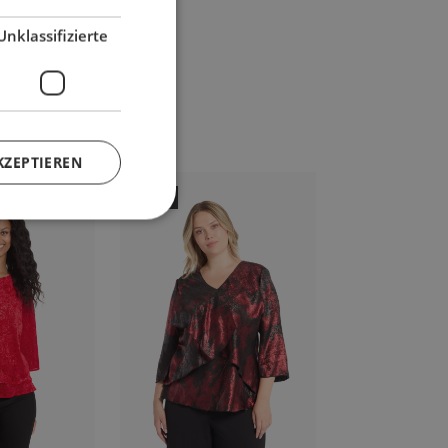
Unklassifizierte
KZEPTIEREN
-50%
-47%