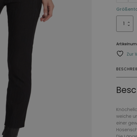
Größenta
Byxa
Luzita
Menge
Artikelnu
Zur 
BESCHRE
Besc
Knöchella
weiche un
einer ge
Hosensch
Die Länge