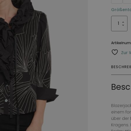
Größenta
Jacka
Bema
Menge
Artikelnu
Zur 
BESCHRE
Besc
Blazerjac
einem for
über der 
Kragens. 