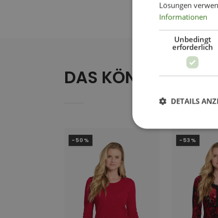
Lösungen verwen
Informationen
Unbedingt
erforderlich
DAS KÖNNTE IHNEN
DETAILS ANZ
-50%
-53%