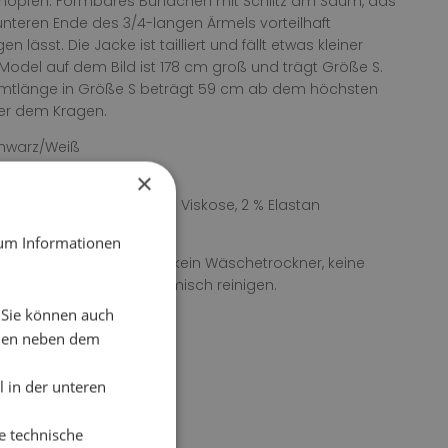
knöpfen. Formbares Bündchen mit Schlitz am Saum, das
nteren Ende des 3/4-langen Ärmels vorteilhaft
 lässt. Die Jacke ist tailliert und fällt etwas kleiner
Model auf dem Bild ist 178 cm groß und trägt Größe S.
mtlänge in Größe S beträgt 59 cm ab dem höchsten
ter dem Kragen.
chwarz/Weiß
×
 Stoff: 79 % Polyester, 19 % Viskose, 2 % Elastan
r Stoff: 100 % Polyester
 um Informationen
itung: 30° Feinwäsche, kein Wäschetrockner, keine
tel verwenden, nicht chemisch reinigen.
. Sie können auch
chen neben dem
 in der unteren
e technische