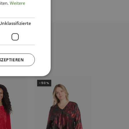
iten.
Weitere
Unklassifizierte
KZEPTIEREN
-50%
-47%