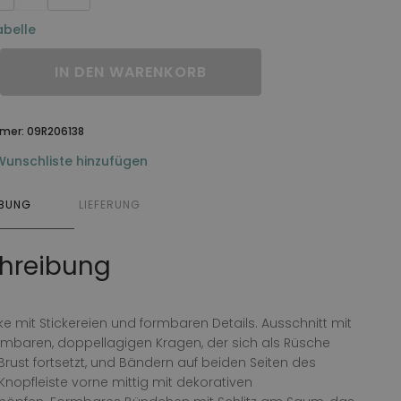
belle
IN DEN WARENKORB
mmer:
09R206138
Wunschliste hinzufügen
IBUNG
LIEFERUNG
hreibung
ke mit Stickereien und formbaren Details. Ausschnitt mit
mbaren, doppellagigen Kragen, der sich als Rüsche
Brust fortsetzt, und Bändern auf beiden Seiten des
Knopfleiste vorne mittig mit dekorativen