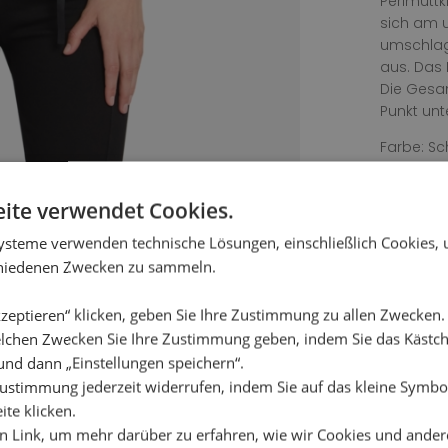
Perlmutt
sich am u
umschlagen
aus. Das 
Die Gesa
Punkt un
Farbe: S
Material:
Bestickter
ite verwendet Cookies.
Einfarbige
ysteme verwenden technische Lösungen, einschließlich Cookies,
Waschanle
chiedenen Zwecken zu sammeln.
Bleichmit
zeptieren“ klicken, geben Sie Ihre Zustimmung zu allen Zwecken
lchen Zwecken Sie Ihre Zustimmung geben, indem Sie das Käst
und dann „Einstellungen speichern“.
ustimmung jederzeit widerrufen, indem Sie auf das kleine Symbol
ite klicken.
en Link, um mehr darüber zu erfahren, wie wir Cookies und ander