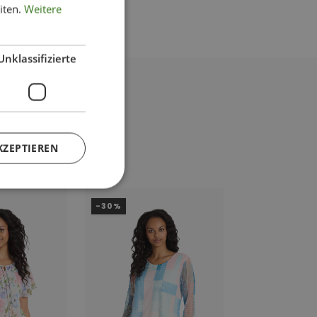
iten.
Weitere
Unklassifizierte
KZEPTIEREN
-30%
-14%