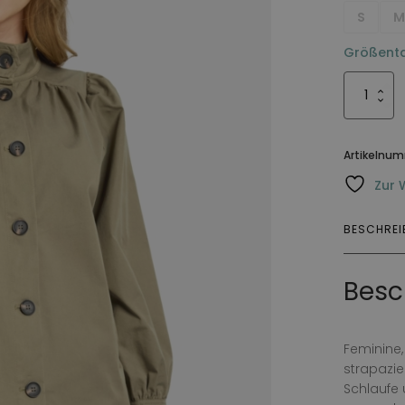
S
Größenta
Jacka
Ellen
Menge
Artikelnu
Zur 
BESCHRE
Besc
Feminine
strapazi
Schlaufe 