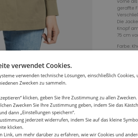
vorne als
geraffte 
Verschli
Die Jacke
Knopf am
75 cm vo
Farbe: Kh
Material:
ite verwendet Cookies.
Waschanle
Wäschetro
ysteme verwenden technische Lösungen, einschließlich Cookies,
keine Ble
chiedenen Zwecken zu sammeln.
schwacher
zeptieren“ klicken, geben Sie Ihre Zustimmung zu allen Zwecken
lchen Zwecken Sie Ihre Zustimmung geben, indem Sie das Käst
und dann „Einstellungen speichern“.
ustimmung jederzeit widerrufen, indem Sie auf das kleine Symbol
ite klicken.
en Link, um mehr darüber zu erfahren, wie wir Cookies und ander