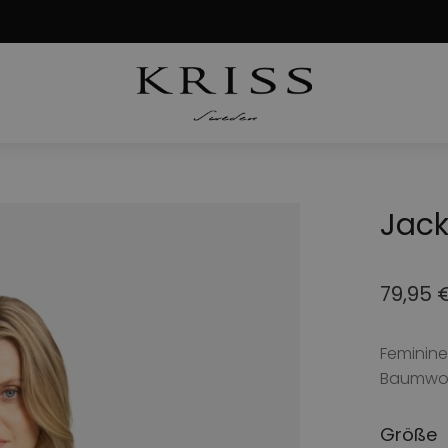
Jack
79,95
Ursprü
Aktuell
Preis
Preis
Feminine
war:
ist:
Baumwol
199,00
79,95 €
Größe