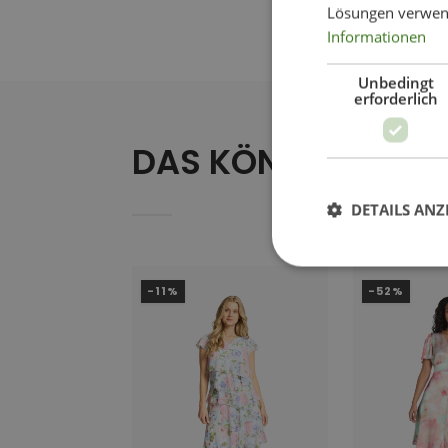
Lösungen verwen
Informationen
Unbedingt
erforderlich
DAS KÖNNTE IHNEN
DETAILS ANZ
-11%
-52%