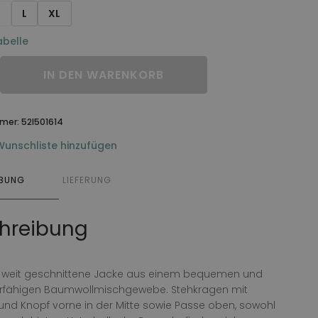
M
L
XL
belle
IN DEN WARENKORB
mmer:
52I501614
Wunschliste hinzufügen
IBUNG
LIEFERUNG
hreibung
, weit geschnittene Jacke aus einem bequemen und
erfähigen Baumwollmischgewebe. Stehkragen mit
und Knopf vorne in der Mitte sowie Passe oben, sowohl