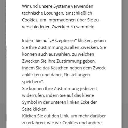
Die Gesamtlänge in Größe 36 beträgt 58,5 cm vom
Wir und unsere Systeme verwenden
höchsten Punkt. Das Model auf dem Bild ist 178 cm groß
technische Lösungen, einschließlich
und trägt Größe Small.
Cookies, um Informationen über Sie zu
Farbe: Denimblau
verschiedenen Zwecken zu sammeln.
Material: 97 % Baumwolle, 3 % Elastan
Indem Sie auf „Akzeptieren“ klicken, geben
Futter: 100 % Polyester
Sie Ihre Zustimmung zu allen Zwecken. Sie
Waschanleitung: 30° Feinwäsche, kein Wäschetrockner,
können auch auswählen, zu welchen
keine Bleichmittel verwenden, nicht chemisch reinigen.
Zwecken Sie Ihre Zustimmung geben,
indem Sie das Kästchen neben dem Zweck
anklicken und dann „Einstellungen
speichern“.
Sie können Ihre Zustimmung jederzeit
widerrufen, indem Sie auf das kleine
Symbol in der unteren linken Ecke der
Seite klicken.
DAS KÖNNTE IHNEN
Klicken Sie auf den Link, um mehr darüber
zu erfahren, wie wir Cookies und andere