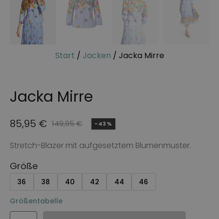
Start
/
Jacken
/ Jacka Mirre
Jacka Mirre
85,95
€
149,95
€
-43%
Ursprünglicher
Aktueller
Preis
Preis
Stretch-Blazer mit aufgesetztem Blumenmuster.
war:
ist:
Größe
149,95 €
85,95 €.
36
38
40
42
44
46
Größentabelle