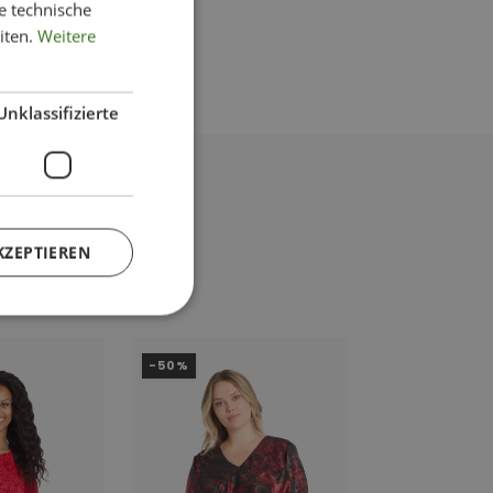
e technische
iten.
Weitere
Unklassifizierte
KZEPTIEREN
-50%
-47%