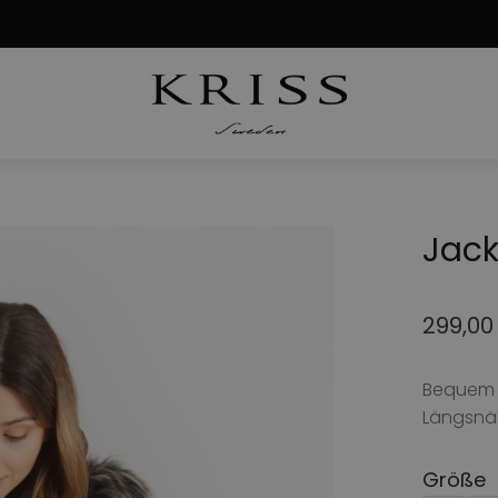
Jack
299,0
Bequem z
Längsnä
Größe