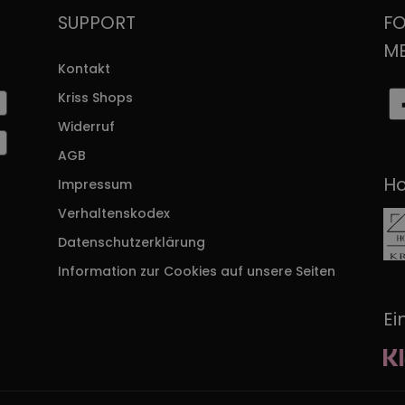
Varianten
Varianten
SUPPORT
FO
auf.
auf.
M
Die
Die
Kontakt
Optionen
Optionen
können
können
Kriss Shops
auf
auf
Widerruf
der
der
Produktseite
Produktseite
AGB
gewählt
gewählt
Ho
Impressum
r
werden
werden
Verhaltenskodex
Datenschutzerklärung
Information zur Cookies auf unsere Seiten
Ei