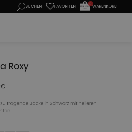
0
FAVORITEN
WARENKORB
a Roxy
0
€
u tragende Jacke in Schwarz mit helleren
hten.