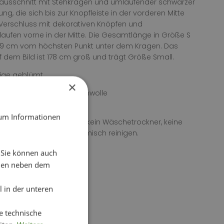
ausschnitt mit Stehkragen und umlaufender schwarzer
ung, die sich bis zur Knopfleiste in der vorderen Mitte
. Verschluss mit dekorativen Knöpfen und
aufen vorne in der Mitte. Die Gesamtlänge in Größe S
59 cm vom höchsten Punkt unter dem Kragen. Das
 dem Bild ist 178 cm groß und trägt Größe Small.
eige geblümt
×
 90 % Polyester, 10 % Baumwolle
0 % Polyester
 um Informationen
itung: 30° Feinwäsche, kein Wäschetrockner, keine
tel verwenden, nicht chemisch reinigen.
. Sie können auch
chen neben dem
 in der unteren
e technische