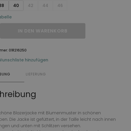
38
40
42
44
46
belle
IN DEN WARENKORB
mmer:
01R216250
Wunschliste hinzufügen
IBUNG
LIEFERUNG
hreibung
höne Blazerjacke mit Blumenmuster in schönen
en. Die Jacke ist gefüttert, in der Taille leicht nach innen
gen und unten mit Schlitzen versehen.