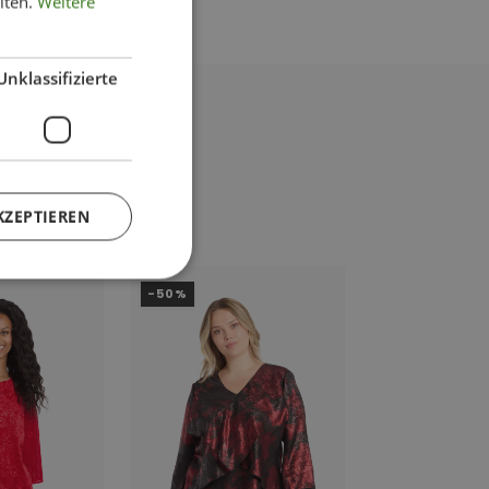
iten.
Weitere
Unklassifizierte
KZEPTIEREN
-50%
-47%