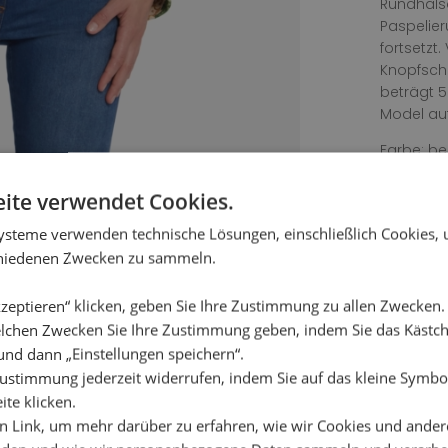
Rundhals
Paspelier
fortsetzt
Knopfschl
beträgt 
Model auf
Farbe: b
Material:
ite verwendet Cookies.
Futter: 10
ysteme verwenden technische Lösungen, einschließlich Cookies,
Waschanle
chiedenen Zwecken zu sammeln.
Bleichmit
zeptieren“ klicken, geben Sie Ihre Zustimmung zu allen Zwecken
lchen Zwecken Sie Ihre Zustimmung geben, indem Sie das Käst
und dann „Einstellungen speichern“.
ustimmung jederzeit widerrufen, indem Sie auf das kleine Symbol
ite klicken.
en Link, um mehr darüber zu erfahren, wie wir Cookies und ander