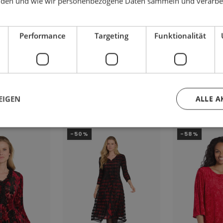
den und wie wir personenbezogene Daten sammeln und verarbe
Performance
Targeting
Funktionalität
 AUCH GEFALLEN
EIGEN
ALLE A
-50%
-58%