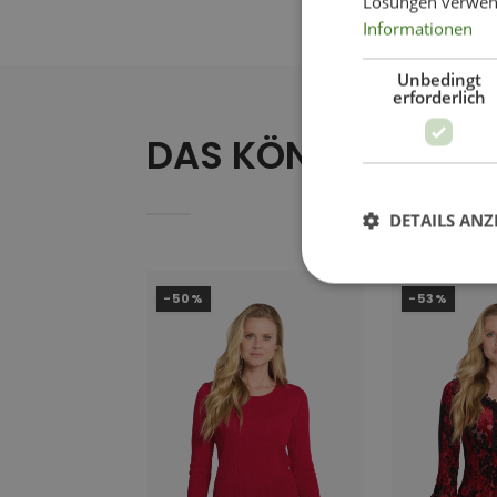
Lösungen verwen
Informationen
Unbedingt
erforderlich
DAS KÖNNTE IHNEN
DETAILS ANZ
-50%
-53%