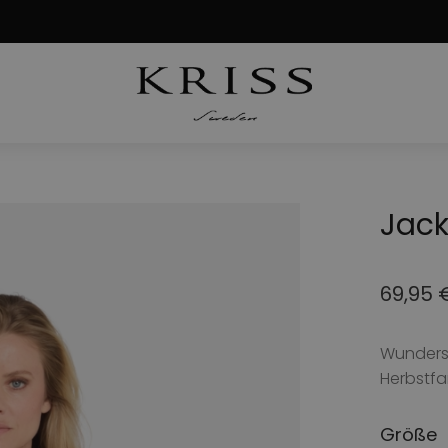
Jack
69,95
Ursprü
Aktuell
Preis
Preis
Wundersc
war:
ist:
Herbstfa
179,00
69,95 
Größe