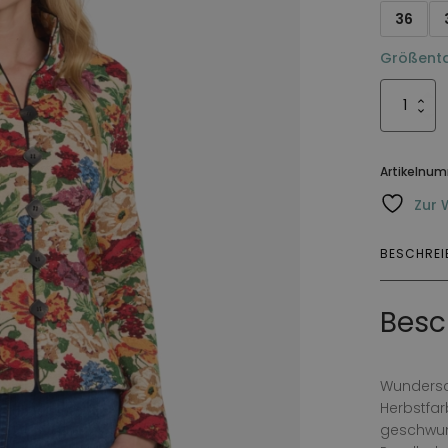
36
Größenta
Jacka
Tuvalie
Menge
Artikelnu
Zur 
BESCHRE
Besc
Wundersc
Herbstfarb
geschwun