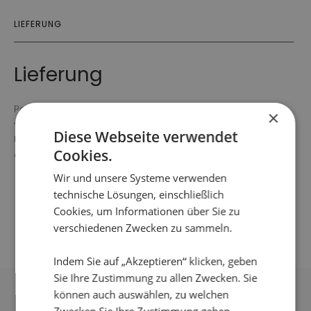
LIEFERUNG
Lieferung
Pakete werden normalerweise innerhalb von 1-4 Tagen
×
versendet.
Diese Webseite verwendet
Unter besonderen Umständen kann es etwas länger
Cookies.
dauern.
Wir und unsere Systeme verwenden
technische Lösungen, einschließlich
Cookies, um Informationen über Sie zu
verschiedenen Zwecken zu sammeln.
Indem Sie auf „Akzeptieren“ klicken, geben
Sie Ihre Zustimmung zu allen Zwecken. Sie
DAS KÖNNTE IHNEN
können auch auswählen, zu welchen