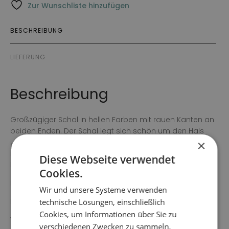
Zur Wunschliste hinzufügen
BESCHREIBUNG
LIEFERUNG
Beschreibung
Großzügiger Schal in hellen Farben mit rauen Kanten an
beiden Enden. Der Schal legt sich schön um den Hals
und lässt sich mit Außenbekleidung ebenso gut
×
kombinieren wie mit dem Lieblingspullover. Die gesamte
Diese Webseite verwendet
Länge und Breite beträgt 180 cm x 70 cm.
Cookies.
Farbe: Beige geblümt
Wir und unsere Systeme verwenden
Material: Leinen/Modal
technische Lösungen, einschließlich
Cookies, um Informationen über Sie zu
Waschanleitung: Handwäsche, nicht einweichen, keine
verschiedenen Zwecken zu sammeln.