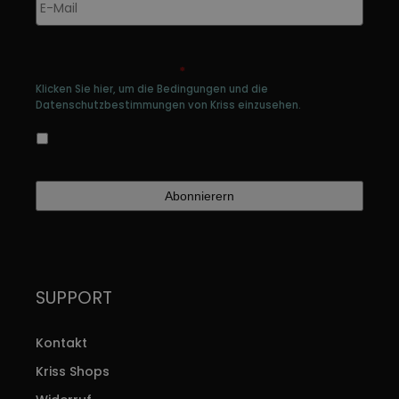
E-
w
Mail
*
Genehmigen Sie die Speicherung Ihrer
persönlichen Daten
*
Klicken Sie hier, um die Bedingungen und die
Datenschutzbestimmungen von Kriss einzusehen.
Ja, ich bin damit einverstanden, dass meine
Daten gespeichert werden
SUPPORT
Kontakt
Kriss Shops