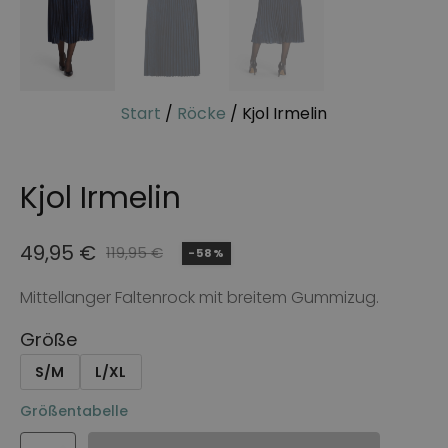
Start
/
Röcke
/ Kjol Irmelin
Kjol Irmelin
49,95
€
119,95
€
-58%
Ursprünglicher
Aktueller
Preis
Preis
Mittellanger Faltenrock mit breitem Gummizug.
war:
ist:
Größe
119,95 €
49,95 €.
S/M
L/XL
Größentabelle