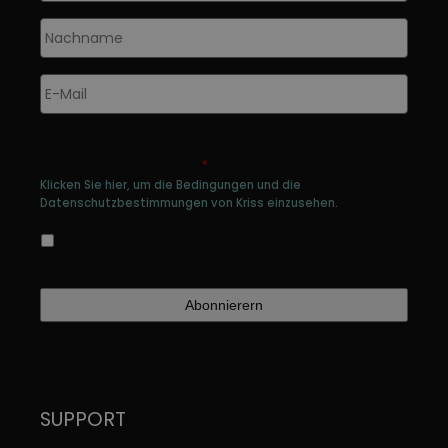
auf
a
der
d
Nachname
*
Produktseite
Pr
gewählt
g
E-
werden
w
Mail
*
Genehmigen Sie die Speicherung Ihrer
persönlichen Daten
*
Klicken Sie hier, um die Bedingungen und die
Datenschutzbestimmungen von Kriss einzusehen.
Ja, ich bin damit einverstanden, dass meine
Daten gespeichert werden
SUPPORT