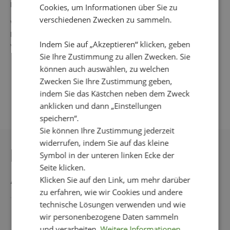
Material: 100 % Polyester
Cookies, um Informationen über Sie zu
verschiedenen Zwecken zu sammeln.
Waschanleitung: 30 °C Feinwäsche
Kein Wäschetrockner, nicht einweichen, keine Bleichmittel
Indem Sie auf „Akzeptieren“ klicken, geben
verwenden, Bügeln wird nicht empfohlen.
Sie Ihre Zustimmung zu allen Zwecken. Sie
können auch auswählen, zu welchen
Zwecken Sie Ihre Zustimmung geben,
indem Sie das Kästchen neben dem Zweck
anklicken und dann „Einstellungen
speichern“.
Sie können Ihre Zustimmung jederzeit
widerrufen, indem Sie auf das kleine
DAS KÖNNTE IHNEN
Symbol in der unteren linken Ecke der
Seite klicken.
AUCH GEFALLEN
Klicken Sie auf den Link, um mehr darüber
zu erfahren, wie wir Cookies und andere
technische Lösungen verwenden und wie
wir personenbezogene Daten sammeln
-50%
und verarbeiten.
Weitere Informationen