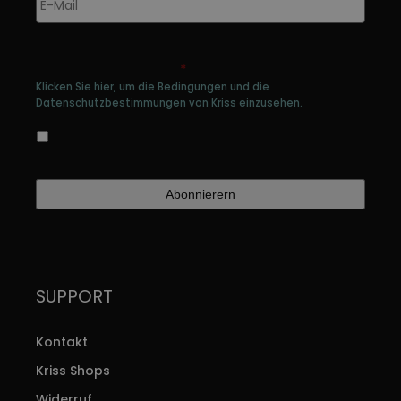
E-
werden
w
Mail
*
Genehmigen Sie die Speicherung Ihrer
persönlichen Daten
*
Klicken Sie hier, um die Bedingungen und die
Datenschutzbestimmungen von Kriss einzusehen.
Ja, ich bin damit einverstanden, dass meine
Daten gespeichert werden
SUPPORT
Kontakt
Kriss Shops
Widerruf