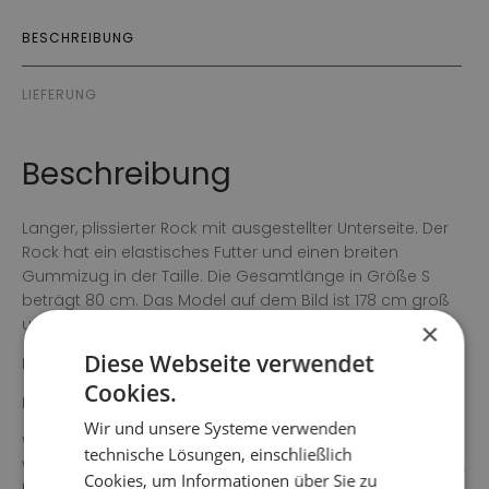
BESCHREIBUNG
LIEFERUNG
Beschreibung
Langer, plissierter Rock mit ausgestellter Unterseite. Der
Rock hat ein elastisches Futter und einen breiten
Gummizug in der Taille. Die Gesamtlänge in Größe S
beträgt 80 cm. Das Model auf dem Bild ist 178 cm groß
und trägt Größe Small.
×
Diese Webseite verwendet
Farbe: schwarz
Cookies.
Material: 100 % Polyester
Wir und unsere Systeme verwenden
Waschanleitung: 30 °C Feinwäsche, nicht im
technische Lösungen, einschließlich
Wäschetrockner trocknen, nicht einweichen, nicht bügeln,
Cookies, um Informationen über Sie zu