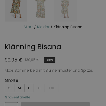
Start
/
Kleider
/ Klänning Bisana
Klänning Bisana
99,95
€
139,95
€
-29%
Ursprünglicher
Aktueller
Preis
Preis
Maxi-Sommerkleid mit Blumenmuster und Spitze.
war:
ist:
Größe
139,95 €
99,95 €.
S
M
L
XL
XXL
Größentabelle