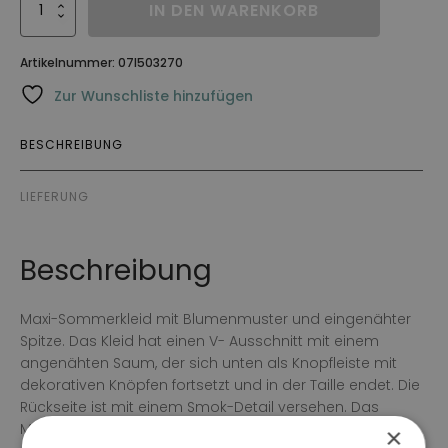
Klänning
IN DEN WARENKORB
Bisana
Menge
Artikelnummer:
07I503270
Zur Wunschliste hinzufügen
BESCHREIBUNG
LIEFERUNG
Beschreibung
Maxi-Sommerkleid mit Blumenmuster und eingenähter
Spitze. Das Kleid hat einen V- Ausschnitt mit einem
angenähten Saum, der sich unten als Knopfleiste mit
dekorativen Knöpfen fortsetzt und in der Taille endet. Die
Rückseite ist mit einem Smok-Detail versehen. Das
Modell ist mit drei waagerechten Bahnen versehen, mit
×