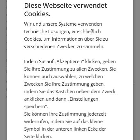
einer Raffung am Saum unter jeder Falte. Der untere
Diese Webseite verwendet
Saum und die halblangen Ballonärmel sind mit
Cookies.
naturfarbener Spitze versehen. Gummizug am Saum. Die
Gesamtlänge in Größe S beträgt 133 cm vom höchsten
Wir und unsere Systeme verwenden
Punkt. Das Model auf dem Bild ist 178 cm groß und trägt
technische Lösungen, einschließlich
Größe S. Unsere größeren Größen fallen größengetreu
Cookies, um Informationen über Sie zu
aus, wohingegen unsere kleineren Größen etwas
verschiedenen Zwecken zu sammeln.
großzügiger ausfallen.
Farbe: Natur/Orange/Braun
Indem Sie auf „Akzeptieren“ klicken, geben
Sie Ihre Zustimmung zu allen Zwecken. Sie
Material: 100 % Baumwolle
können auch auswählen, zu welchen
Waschanleitung: 30 °C Feinwäsche, kein Wäschetrockner,
Zwecken Sie Ihre Zustimmung geben,
kein Bleichmittel verwenden, bügeln wird nicht
indem Sie das Kästchen neben dem Zweck
empfohlen, nicht chemisch reinigen lassen.
anklicken und dann „Einstellungen
speichern“.
Sie können Ihre Zustimmung jederzeit
widerrufen, indem Sie auf das kleine
Symbol in der unteren linken Ecke der
Seite klicken.