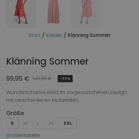
Start
/
Kleider
/ Klänning Sommer
Klänning Sommer
99,95
€
149,95
€
-33%
Ursprünglicher
Aktueller
Preis
Preis
Wunderschönes Kleid im vorgewaschenen Design
mit verschiedenen Materialien.
war:
ist:
149,95 €
99,95 €.
Größe
S
M
L
XL
XXL
Größentabelle