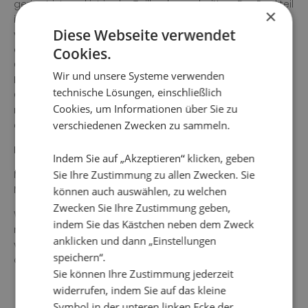
gerippt ist, und ist in der Taille abgeschnitten. Der Rockteil
×
ist in Bahnen genäht, oben leicht tailliert und hat
Diese Webseite verwendet
verdeckte Seitentaschen. Kurze Ärmel mit schöner Spitze,
die auch am unteren Ende des Kleides zu finden ist. Die
Cookies.
Gesamtlänge in Größe S beträgt 127 cm vom höchsten
Wir und unsere Systeme verwenden
Punkt. Das Model auf dem Bild ist 178 cm groß und trägt
technische Lösungen, einschließlich
Größe Small. Unsere großen Größen haben eine
Cookies, um Informationen über Sie zu
normale Passform, während unsere kleineren Größen
verschiedenen Zwecken zu sammeln.
etwas großzügiger ausfallen.
Farbe: Koralle
Indem Sie auf „Akzeptieren“ klicken, geben
Sie Ihre Zustimmung zu allen Zwecken. Sie
Material 1 (Kette): 70 % Viskose 30 % Leinen
Material 2 (Schuss): 95 % Baumwolle, 5 % Elasthan
können auch auswählen, zu welchen
Zwecken Sie Ihre Zustimmung geben,
Waschanleitung: 30°Feinwäsche, kein Wäschetrockner,
indem Sie das Kästchen neben dem Zweck
nicht einweichen oder wringen, keine Bleichmittel
anklicken und dann „Einstellungen
verwenden, bei niedriger Temperatur bügeln. Kann
speichern“.
abfärben.
Sie können Ihre Zustimmung jederzeit
widerrufen, indem Sie auf das kleine
Symbol in der unteren linken Ecke der