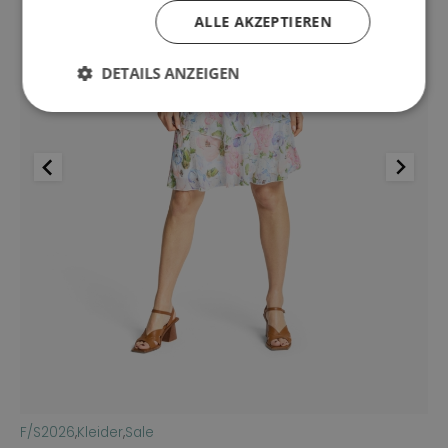
ALLE AKZEPTIEREN
DETAILS ANZEIGEN
F/S2026
,
Kleider
,
Sale
3X