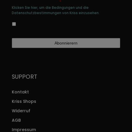
persönlichen Daten
*
Klicken Sie hier, um die Bedingungen und die
Datenschutzbestimmungen von Kriss einzusehen.
Ja, ich bin damit einverstanden, dass meine
Daten gespeichert werden
SUPPORT
Kontakt
Kriss Shops
Widerruf
AGB
Impressum