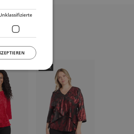
Unklassifizierte
KZEPTIEREN
-50%
-47%