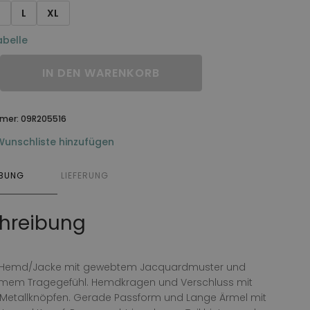
M
L
XL
belle
IN DEN WARENKORB
mmer:
09R205516
Wunschliste hinzufügen
IBUNG
LIEFERUNG
hreibung
e Hemd/Jacke mit gewebtem Jacquardmuster und
em Tragegefühl. Hemdkragen und Verschluss mit
Metallknöpfen. Gerade Passform und Lange Ärmel mit