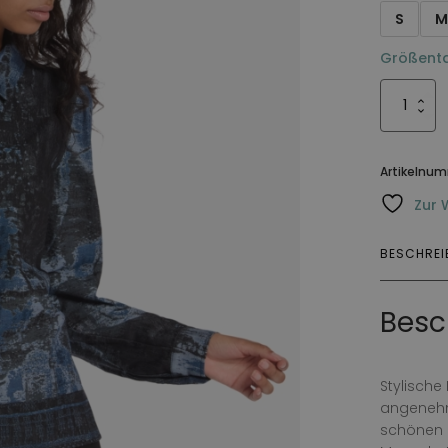
S
Größenta
Skjorta
Blasie
Ann
Menge
Artikelnu
Zur 
BESCHRE
Besc
Stylisch
angenehm
schönen 