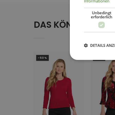
Informationen
Unbedingt
erforderlich
DAS KÖNNTE IHNEN
DETAILS ANZ
-50%
-53%