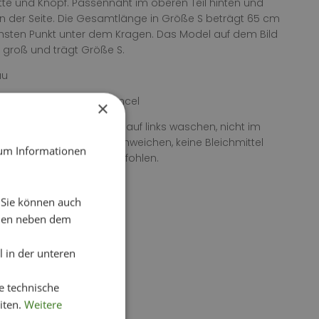
e und Knopf. Passennaht im oberen Teil hinten und
an der Seite. Die Gesamtlänge in Größe S beträgt 65 cm
sten Punkt unter dem Kragen. Das Model auf dem Bild
m groß und trägt Größe S.
au
 75 % Baumwolle 25 % Tencel
×
itung: 30 ° Feinwäsche, auf links waschen, nicht im
ckner trocknen, nicht einweichen, keine Bleichmittel
 um Informationen
, Bügeln wird nicht empfohlen.
. Sie können auch
chen neben dem
 in der unteren
e technische
iten.
Weitere