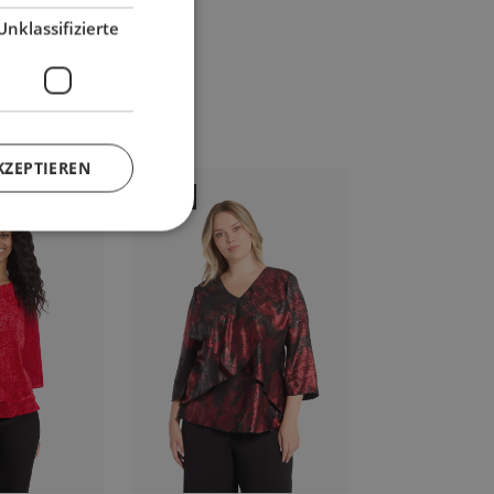
Unklassifizierte
KZEPTIEREN
-50%
-47%