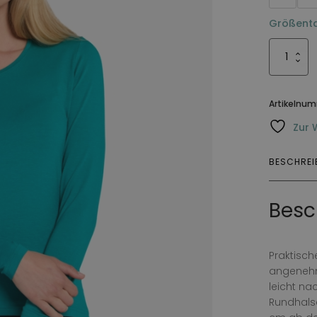
Größenta
Topp
Aida
Menge
Artikelnu
Zur 
BESCHRE
Besc
Praktisch
angenehm
leicht na
Rundhalsa