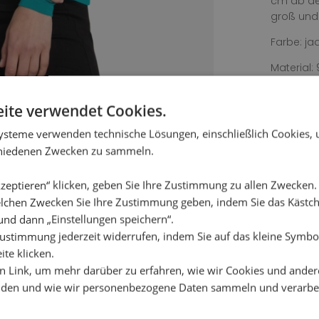
cm ab de
groß und 
Farbe: ja
Material:
Waschanle
ite verwendet Cookies.
einweiche
bleichen,
ysteme verwenden technische Lösungen, einschließlich Cookies,
chiedenen Zwecken zu sammeln.
zeptieren“ klicken, geben Sie Ihre Zustimmung zu allen Zwecken
lchen Zwecken Sie Ihre Zustimmung geben, indem Sie das Käst
und dann „Einstellungen speichern“.
ustimmung jederzeit widerrufen, indem Sie auf das kleine Symbol
ite klicken.
en Link, um mehr darüber zu erfahren, wie wir Cookies und ander
den und wie wir personenbezogene Daten sammeln und verarbe