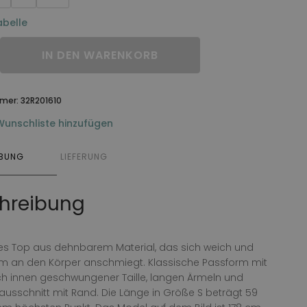
belle
IN DEN WARENKORB
mmer:
32R201610
Wunschliste hinzufügen
IBUNG
LIEFERUNG
hreibung
es Top aus dehnbarem Material, das sich weich und
 an den Körper anschmiegt. Klassische Passform mit
ch innen geschwungener Taille, langen Ärmeln und
usschnitt mit Rand. Die Länge in Größe S beträgt 59