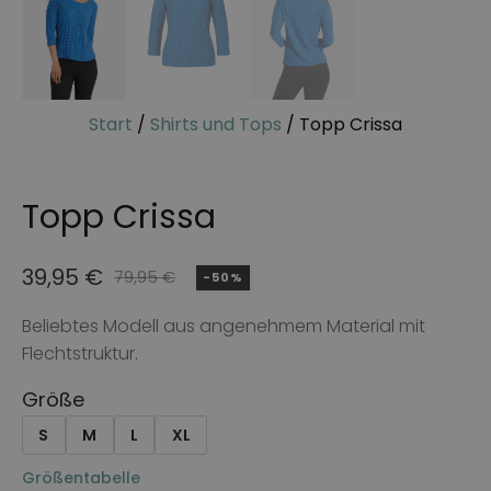
Start
/
Shirts und Tops
/ Topp Crissa
Topp Crissa
39,95
€
79,95
€
-50%
Ursprünglicher
Aktueller
Preis
Preis
Beliebtes Modell aus angenehmem Material mit
Flechtstruktur.
war:
ist:
79,95 €
39,95 €.
Größe
S
M
L
XL
Größentabelle