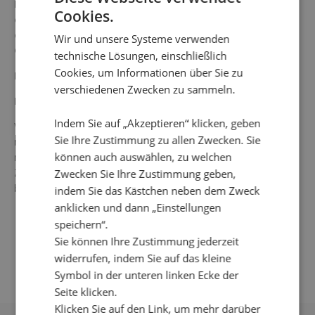
Rundhalsausschnitt. Die Länge in Größe S beträgt 59 cm
Cookies.
ab dem höchsten Punkt. Das Oberteil fällt etwas größer
aus. Das Model auf dem Bild ist 178 cm groß und trägt
Wir und unsere Systeme verwenden
Größe Small.
technische Lösungen, einschließlich
Cookies, um Informationen über Sie zu
Farbe: blau
verschiedenen Zwecken zu sammeln.
Material: 85 % Rayon 13 % Polyester 2 % Elastan
Indem Sie auf „Akzeptieren“ klicken, geben
Waschanleitung: 30 °C Feinwäsche, nicht einweichen,
Sie Ihre Zustimmung zu allen Zwecken. Sie
nicht im Wäschetrockner trocknen, nicht chemisch
können auch auswählen, zu welchen
reinigen, keine Bleichmittel verwenden, im nassen
Zustand in Form ziehen, bei schwacher Hitze auf links
Zwecken Sie Ihre Zustimmung geben,
bügeln.
indem Sie das Kästchen neben dem Zweck
anklicken und dann „Einstellungen
speichern“.
Sie können Ihre Zustimmung jederzeit
widerrufen, indem Sie auf das kleine
Symbol in der unteren linken Ecke der
Seite klicken.
Klicken Sie auf den Link, um mehr darüber