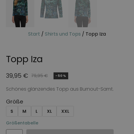
Start
/
Shirts und Tops
/ Topp Iza
Topp Iza
39,95
€
79,95
€
-50%
Ursprünglicher
Aktueller
Preis
Preis
Schönes glänzendes Topp aus Burnout-Samt.
war:
ist:
Größe
79,95 €
39,95 €.
S
M
L
XL
XXL
Größentabelle