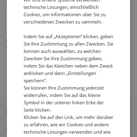
Farbe: Blau/ Grün
technische Lösungen, einschließlich
Cookies, um Informationen über Sie zu
Material: 70 % Polyester 20 % Polyamid 10 % Spandex
verschiedenen Zwecken zu sammeln.
Waschanleitung: 30° Feinwäsche, nicht im
Wäschetrockner trocknen, nicht einweichen, nicht
Indem Sie auf „Akzeptieren“ klicken, geben
bleichen, Bügeln wird nicht empfohlen, nicht chemisch
Sie Ihre Zustimmung zu allen Zwecken. Sie
reinigen.
können auch auswählen, zu welchen
Zwecken Sie Ihre Zustimmung geben,
indem Sie das Kästchen neben dem Zweck
anklicken und dann „Einstellungen
speichern“.
Sie können Ihre Zustimmung jederzeit
widerrufen, indem Sie auf das kleine
Symbol in der unteren linken Ecke der
DAS KÖNNTE IHNEN
Seite klicken.
Klicken Sie auf den Link, um mehr darüber
AUCH GEFALLEN
zu erfahren, wie wir Cookies und andere
technische Lösungen verwenden und wie