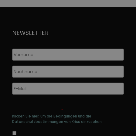
Dieses
Di
Produkt
P
war:
ist:
w
weist
we
189,00 €
169,00 €.
1
mehrere
m
Varianten
Va
NEWSLETTER
auf.
au
Die
Di
Optionen
O
Vorname
*
können
k
auf
a
der
d
Nachname
*
Produktseite
Pr
gewählt
g
E-
werden
w
Mail
*
Genehmigen Sie die Speicherung Ihrer
persönlichen Daten
*
Klicken Sie hier, um die Bedingungen und die
Datenschutzbestimmungen von Kriss einzusehen.
Ja, ich bin damit einverstanden, dass meine
Daten gespeichert werden