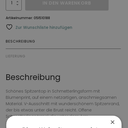
Topp
IN DEN WARENKORB
Liv
Menge
Artikelnummer:
05I510188
Zur Wunschliste hinzufügen
BESCHREIBUNG
LIEFERUNG
Beschreibung
Schönes Spitzentop in Schmetterlingsform mit
Blumenprint, auf einem netzartigen, anschmiegsamen
Material. V-Ausschnitt mit wunderschönem Spitzenrand,
der bis etwas unter die Brust reicht. Offene
Schmetterlingsärmel, die unter dem Arm
×
zusammengenäht sind und runder Saum. Das Oberteil