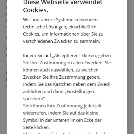
Diese Webseite verwendet
ist mit einem weichen und dehnbaren Leinenhemd aus
Polyester/Viskose mit breiten Trägern versehen. Die
Cookies.
Länge in Größe S beträgt 70 cm ab dem höchsten Punkt.
Wir und unsere Systeme verwenden
Das Model auf dem Bild ist 178 cm groß und trägt Größe
technische Lösungen, einschließlich
Small.
Cookies, um Informationen über Sie zu
Farbe: weiß/mehrfarbig
verschiedenen Zwecken zu sammeln.
Material: 100 % Polyester
Indem Sie auf „Akzeptieren“ klicken, geben
Futter: 80 % Polyester, 20 % Viskose
Sie Ihre Zustimmung zu allen Zwecken. Sie
Waschanleitung: 30° Feinwäsche, nicht einweichen, nicht
können auch auswählen, zu welchen
im Wäschetrockner trocknen, nicht chemisch reinigen,
Zwecken Sie Ihre Zustimmung geben,
keine Bleichmittel verwenden, bügeln wird nicht
indem Sie das Kästchen neben dem Zweck
empfohlen.
anklicken und dann „Einstellungen
speichern“.
Sie können Ihre Zustimmung jederzeit
widerrufen, indem Sie auf das kleine
Symbol in der unteren linken Ecke der
Seite klicken.