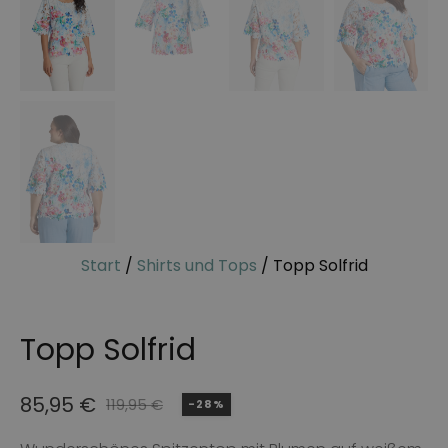
Start
/
Shirts und Tops
/ Topp Solfrid
Topp Solfrid
85,95
€
119,95
€
-28%
Ursprünglicher
Aktueller