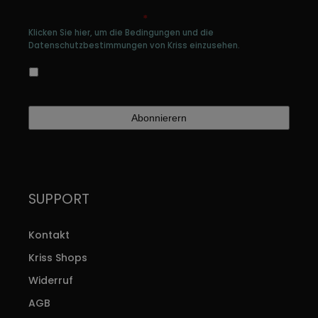
Genehmigen Sie die Speicherung Ihrer
persönlichen Daten
*
Klicken Sie hier, um die Bedingungen und die
Datenschutzbestimmungen von Kriss einzusehen.
Ja, ich bin damit einverstanden, dass meine
Daten gespeichert werden
SUPPORT
Kontakt
Kriss Shops
Widerruf
AGB