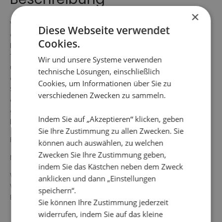
×
Wunderschönes Spitzentop mit aufgedruckten Blumen
Diese Webseite verwendet
auf weißem Hintergrund. Rundhalsausschnitt mit
Cookies.
Blumenbordüre und etwas längeren Kurzärmeln. Das
Top ist vorne und hinten gefüttert und hat eine
Wir und unsere Systeme verwenden
ungleichförmige Unterseite an Body und Ärmeln, die sich
technische Lösungen, einschließlich
dem Spitzenmuster anpasst. Die Gesamtlänge in Größe
Cookies, um Informationen über Sie zu
S beträgt 62 cm vom höchsten Punkt. Das Model auf
verschiedenen Zwecken zu sammeln.
dem Bild ist 178 cm groß und trägt Größe S. Unsere
größeren Größen fallen normal aus, wohingegen unsere
Indem Sie auf „Akzeptieren“ klicken, geben
kleineren Größen etwas großzügiger ausfallen.
Sie Ihre Zustimmung zu allen Zwecken. Sie
Farbe: mehrfarbig
können auch auswählen, zu welchen
Zwecken Sie Ihre Zustimmung geben,
Material: 100 % Polyester
indem Sie das Kästchen neben dem Zweck
Waschanleitung: 30° Feinwäsche, nicht einweichen, kein
anklicken und dann „Einstellungen
Wäschetrockner, nicht chemisch reinigen, keine
speichern“.
Bleichmittel verwenden, bügeln wird nicht empfohlen.
Sie können Ihre Zustimmung jederzeit
widerrufen, indem Sie auf das kleine