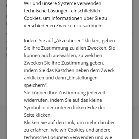
Wir und unsere Systeme verwenden
Farbe: Pflaume
technische Lösungen, einschließlich
Material: 10 % Merinowolle, 20 % Polyester, 16 % Acryl, 54 %
Cookies, um Informationen über Sie zu
Nylon
verschiedenen Zwecken zu sammeln.
Waschanleitung: 30° Feinwäsche, auf links waschen, nicht
Indem Sie auf „Akzeptieren“ klicken, geben
einweichen oder auswringen, kein Wäschetrockner, im
Sie Ihre Zustimmung zu allen Zwecken. Sie
nassen Zustand in Form bringen, Flachtrocknen, nicht
bleichen, nicht bügeln.
können auch auswählen, zu welchen
Zwecken Sie Ihre Zustimmung geben,
indem Sie das Kästchen neben dem Zweck
anklicken und dann „Einstellungen
speichern“.
Sie können Ihre Zustimmung jederzeit
widerrufen, indem Sie auf das kleine
Symbol in der unteren linken Ecke der
Seite klicken.
DAS KÖNNTE IHNEN
Klicken Sie auf den Link, um mehr darüber
zu erfahren, wie wir Cookies und andere
AUCH GEFALLEN
technische Lösungen verwenden und wie