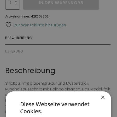
Tröja
IN DEN WARENKORB
Lesley
Menge
Artikelnummer:
42R203702
Zur Wunschliste hinzufügen
BESCHREIBUNG
LIEFERUNG
Beschreibung
Strickpulli mit Blasenstruktur und Musterstrick.
Rundhalsausschnitt mit Halbpolokragen. Das Modell fällt
etwas kleiner aus, ist leicht tailliert und hat lange Ärmel.
×
Das Model auf dem Bild ist 178 cm groß und trägt Größe
Diese Webseite verwendet
S. Die Gesamtlänge in Größe S beträgt 57 cm vom
Cookies.
höchsten Punkt.