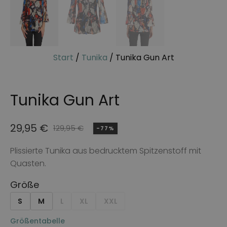
Start
/
Tunika
/ Tunika Gun Art
Tunika Gun Art
29,95
€
129,95
€
-77%
Ursprünglicher
Aktueller
Preis
Preis
Plissierte Tunika aus bedrucktem Spitzenstoff mit
Quasten.
war:
ist:
129,95 €
29,95 €.
Größe
S
M
L
XL
XXL
Größentabelle