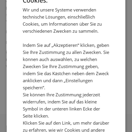
Cookies.
versehen. Dreiviertelärmel, unten ausgestellt. Die untere
Partie ist nicht plissiert, wodurch die Tunika über dem Po
Wir und unsere Systeme verwenden
schön fällt. Die Gesamtlänge in Größe S beträgt 70 cm
technische Lösungen, einschließlich
vom höchsten Punkt.
Cookies, um Informationen über Sie zu
verschiedenen Zwecken zu sammeln.
Farbe: schwarz/ weiß/ mehrfarbig
Material: 92 % Polyester, 8 % Elastan
Indem Sie auf „Akzeptieren“ klicken, geben
Sie Ihre Zustimmung zu allen Zwecken. Sie
Waschanleitung: 30° Feinwäsche, kein Wäschetrockner,
können auch auswählen, zu welchen
nicht einweichen, keine Bleichmittel verwenden, Bügeln
wird nicht empfohlen, nicht chemisch reinigen.
Zwecken Sie Ihre Zustimmung geben,
indem Sie das Kästchen neben dem Zweck
anklicken und dann „Einstellungen
speichern“.
Sie können Ihre Zustimmung jederzeit
widerrufen, indem Sie auf das kleine
Symbol in der unteren linken Ecke der
Seite klicken.
Klicken Sie auf den Link, um mehr darüber
DAS KÖNNTE IHNEN
zu erfahren, wie wir Cookies und andere