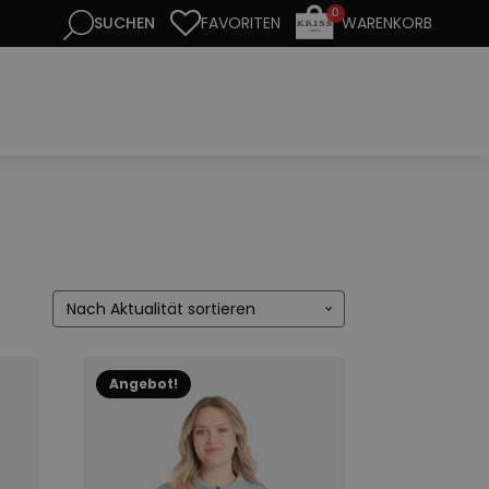
0
FAVORITEN
WARENKORB
Dieses
Angebot!
Produkt
weist
mehrere
Varianten
auf.