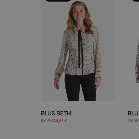
weist
weis
mehrere
mehr
Varianten
Vari
auf.
auf.
Die
Die
Optionen
Opti
können
könn
auf
auf
der
der
Produktseite
Prod
gewählt
gewä
werden
werd
BLUS BETH
BLU
119,95
€
29,95
€
109,95
Ursprünglicher
Aktueller
Ursprü
Aktuel
Preis
Preis
Preis
Preis
war:
ist:
war:
ist:
119,95 €
29,95 €.
109,95
19,95 