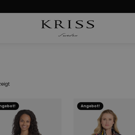
Nach
zeigt
Aktualität
sortiert
es
Dieses
ngebot!
Angebot!
ukt
Produkt
t
weist
ere
mehrere
anten
Varianten
auf.