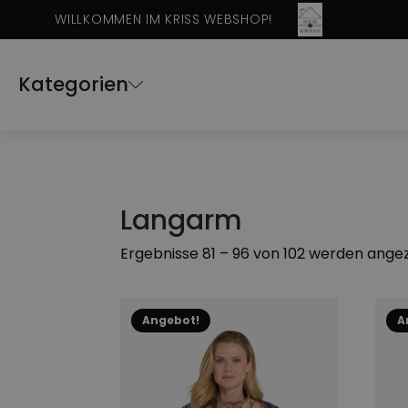
WILLKOMMEN IM KRISS WEBSHOP!
Kategorien
Langarm
Ergebnisse 81 – 96 von 102 werden ange
Dieses
Dies
Angebot!
A
Produkt
Prod
weist
weis
mehrere
mehr
Varianten
Vari
auf.
auf.