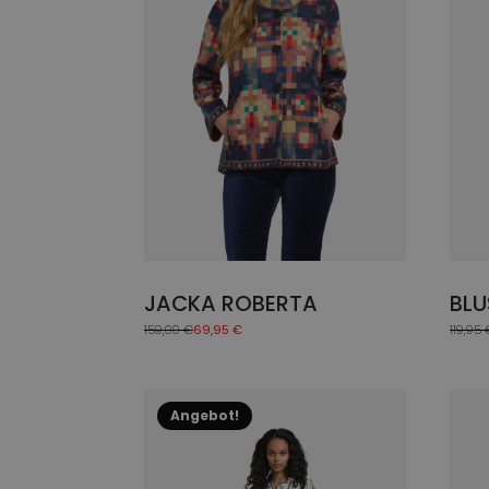
Die
Die
Optionen
Opti
können
könn
auf
auf
der
der
Produktseite
Prod
gewählt
gewä
werden
werd
JACKA ROBERTA
BLU
159,00
€
69,95
€
119,95
Ursprünglicher
Aktueller
Ursprü
Aktuel
Preis
Preis
Preis
Preis
war:
ist:
war:
ist:
159,00 €
69,95 €.
119,95
49,95 
Dieses
Dies
Angebot!
Produkt
Prod
weist
weis
mehrere
mehr