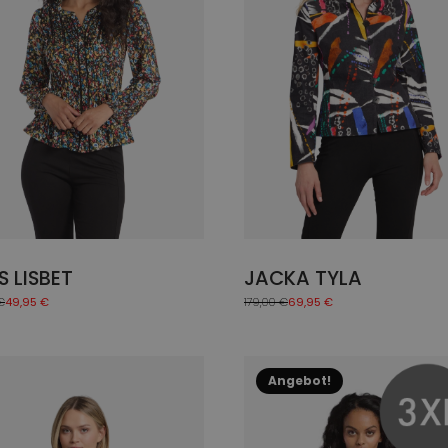
Die
onen
Optionen
en
können
auf
der
uktseite
Produktseite
hlt
gewählt
en
werden
S LISBET
JACKA TYLA
€
49,95
€
179,00
€
69,95
€
nglicher
ler
Ursprünglicher
Aktueller
Preis
Preis
war:
ist:
 €
€.
179,00 €
69,95 €.
es
Dieses
Angebot!
ukt
Produkt
t
weist
ere
mehrere