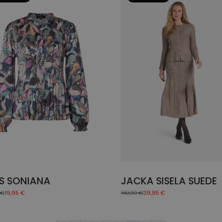
t
weist
ere
mehrere
anten
Varianten
auf.
Die
onen
Optionen
en
können
auf
der
uktseite
Produktseite
hlt
gewählt
en
werden
S SONIANA
JACKA SISELA SUEDE
€
19,95
€
169,00
€
39,95
€
nglicher
ler
Ursprünglicher
Aktueller
Preis
Preis
war:
ist:
 €
€.
169,00 €
39,95 €.