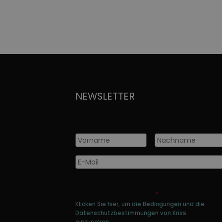
NEWSLETTER
Vorname
*
Nachname
*
E-
Mail
*
Genehmigen Sie die Speicherung Ihre
persönlichen Daten
*
Klicken Sie hier, um die Bedingungen und die
Datenschutzbestimmungen von Kriss