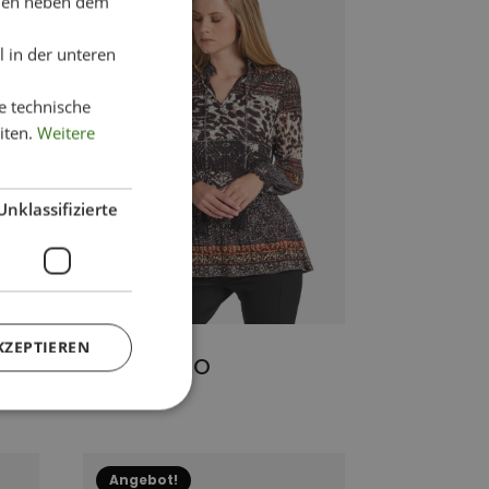
chen neben dem
mehrere
Varianten
 in der unteren
auf.
Die
e technische
Optionen
iten.
Weitere
können
auf
der
Produktseite
Unklassifizierte
gewählt
werden
KZEPTIEREN
TUNIKA GEO
129,95
€
29,95
€
Ursprünglicher
Aktueller
Preis
Preis
war:
ist:
129,95 €
29,95 €.
Dieses
Angebot!
Produkt