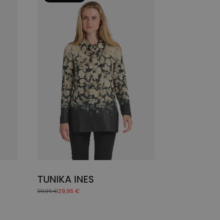
weist
mehrere
Varianten
auf.
Die
Optionen
können
auf
der
Produktseite
gewählt
werden
TUNIKA INES
99,95
€
29,95
€
Ursprünglicher
Aktueller
Preis
Preis
war:
ist:
99,95 €
29,95 €.