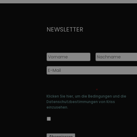
NEWSLETTER
Vorname
*
Nachname
*
E-
Mail
*
Genehmigen Sie die Speicherung Ihre
persönlichen Daten
*
Klicken Sie hier, um die Bedingungen und die
Datenschutzbestimmungen von Kriss
einzusehen.
Ja, ich bin damit einverstanden, dass
meine Daten gespeichert werden