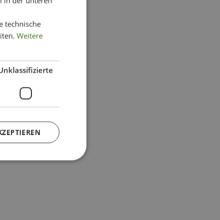
 in der unteren
e technische
iten.
Weitere
Unklassifizierte
KZEPTIEREN