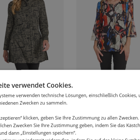
Die
onen
Optionen
en
können
auf
der
uktseite
Produktseite
hlt
gewählt
en
werden
ite verwendet Cookies.
KA AIKILA LONG
TUNIKA GUN ART
€
49,95
€
129,95
€
29,95
€
ysteme verwenden technische Lösungen, einschließlich Cookies,
nglicher
ler
Ursprünglicher
Aktueller
Preis
Preis
chiedenen Zwecken zu sammeln.
war:
ist:
0 €
€.
129,95 €
29,95 €.
zeptieren“ klicken, geben Sie Ihre Zustimmung zu allen Zwecken
lchen Zwecken Sie Ihre Zustimmung geben, indem Sie das Käst
und dann „Einstellungen speichern“.