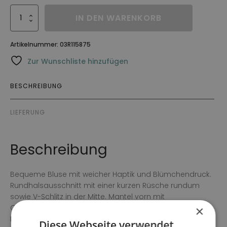
Blus
IN DEN WARENKORB
Giulia
Menge
Artikelnummer:
03R115875
Zur Wunschliste hinzufügen
BESCHREIBUNG
LIEFERUNG
Beschreibung
Bequeme Bluse mit weicher Haptik und Blümchendruck.
Rundhalsausschnitt mit einer kurzen Rüsche rundum
sowie V-Schlitz in der Mitte. Mantel vorn mit
Overlockkanten und in der Mitte mit dezenten
×
Metallknöpfen in passender Farbe geknöpft.
Diese Webseite verwendet