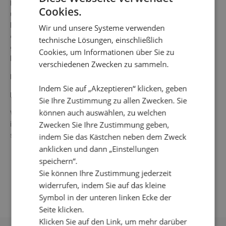
Dreiviertellange Ballonärmel mit Halteband und Knopf
Cookies.
unten. Die Gesamtlänge in Größe S beträgt ab dem
höchsten Punkt unter dem Kragen 63 cm. Das Model auf
Wir und unsere Systeme verwenden
dem Bild ist 178 cm groß und trägt Größe Small. Unsere
technische Lösungen, einschließlich
großen Größen fallen normal aus, während unsere
Cookies, um Informationen über Sie zu
kleineren Größen etwas großzügiger ausfallen.
verschiedenen Zwecken zu sammeln.
Farbe: Mehrfarbig
Indem Sie auf „Akzeptieren“ klicken, geben
Material: 82 % Tencel, 18 % Nylon
Sie Ihre Zustimmung zu allen Zwecken. Sie
können auch auswählen, zu welchen
Waschanleitung: 30° Feinwäsche, kein Einweichen, nicht
im Trockner trocknen, keine Bleichmittel verwenden, bei
Zwecken Sie Ihre Zustimmung geben,
schwacher Hitze bügeln, nicht chemisch reinigen.
indem Sie das Kästchen neben dem Zweck
anklicken und dann „Einstellungen
speichern“.
Sie können Ihre Zustimmung jederzeit
widerrufen, indem Sie auf das kleine
Symbol in der unteren linken Ecke der
Seite klicken.
Klicken Sie auf den Link, um mehr darüber