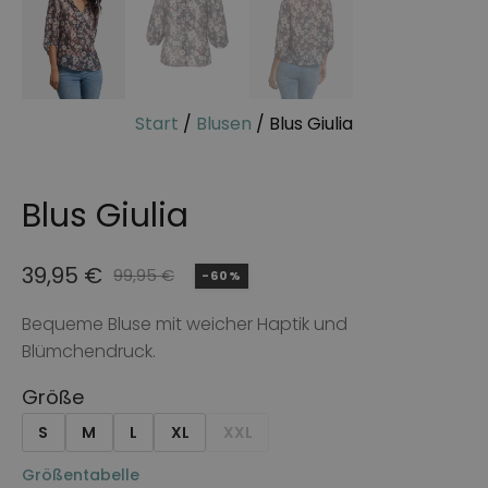
Start
/
Blusen
/ Blus Giulia
Blus Giulia
39,95
€
99,95
€
-60%
Ursprünglicher
Aktueller
Preis
Preis
Bequeme Bluse mit weicher Haptik und
Blümchendruck.
war:
ist:
99,95 €
39,95 €.
Größe
S
M
L
XL
XXL
Größentabelle